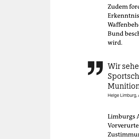
Zudem ford
Erkenntnis
Waffenbehö
Bund besc
wird.
Wir seh

Sportsch
Munition
Helge Limburg,
Limburgs A
Vorverurte
Zustimmun