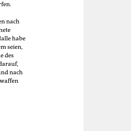
rfen.
en nach
nete
Halle habe
em seien,
le des
darauf,
 und nach
swaffen