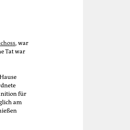
schoss
, war
ne Tat war
 Hause
rdnete
nition für
iglich am
chießen