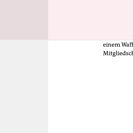
Bundesrat 
verabschie
verfassung
Waffensche
fünf und n
einem Waff
Mitgliedsc