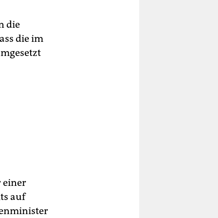
n die
ass die im
umgesetzt
 einer
ts auf
enminister