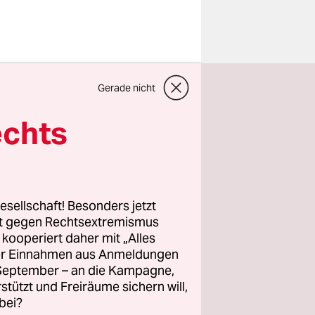
Gerade nicht
nrecht
echts
ollte
SPD
ber
vom
en ist.
esellschaft! Besonders jetzt
Debatte in
rt gegen Rechtsextremismus
z kooperiert daher mit „Alles
ller Einnahmen aus Anmeldungen
. September – an die Kampagne,
rstützt und Freiräume sichern will,
 den
bei?