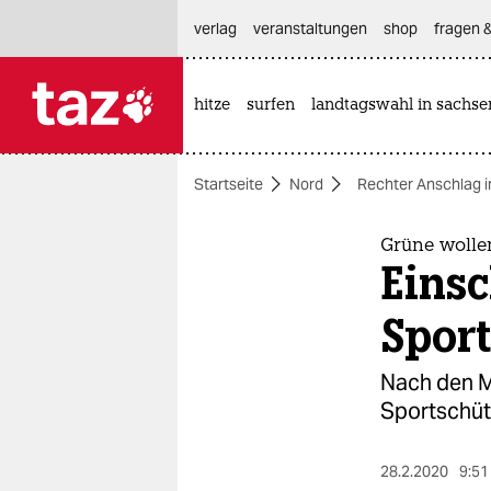
hautnavigation anspringen
hauptinhalt anspringen
footer anspringen
verlag
veranstaltungen
shop
fragen &
hitze
surfen
landtagswahl in sachse

taz zahl ich
taz zahl ich
Startseite
Nord
Rechter Anschlag 
themen
politik
Grüne wolle
Eins
öko
Spor
gesellschaft
Nach den M
kultur
Sportschüt
sport
28.2.2020
9:51