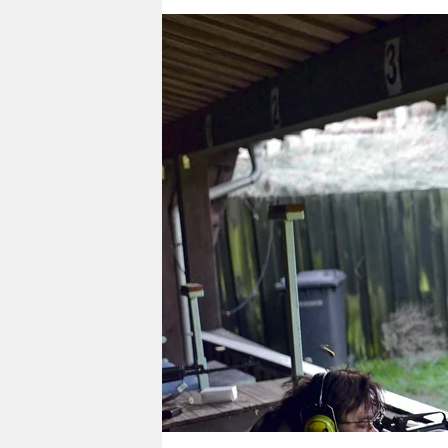
berlin
nord
wahrheit
verlag
verlag
veranstaltungen
shop
fragen & hilfe
unterstützen
abo
genossenschaft