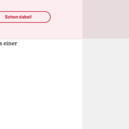
erade erst
Schon dabei!
zen nach
“ nach
s einer