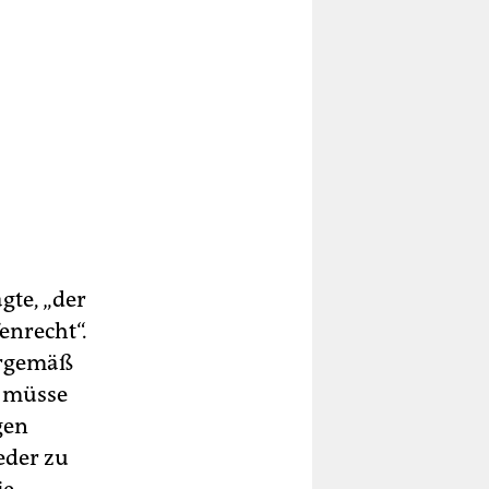
gte, „der
enrecht“.
urgemäß
, müsse
gen
eder zu