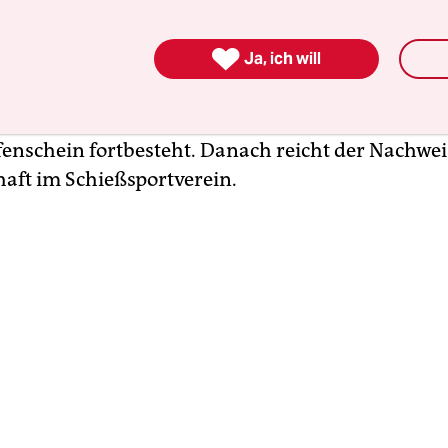
Initiativen starten und so Einfluss nehmen. Die g
dete Verschärfung sieht vor, dass Menschen, die

Ja, ich will
sfeindlichen Organisationen angehören, keinen
in erhalten. Auch müssen Jäger und Sportschüt
ach zehn Jahren nachweisen, dass ihr „Bedürfnis
enschein fortbesteht. Danach reicht der Nachwei
haft im Schießsportverein.