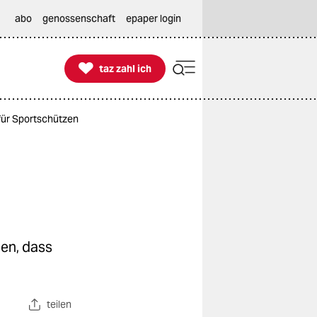
abo
genossenschaft
epaper login

taz zahl ich
taz zahl ich
für Sportschützen
en, dass
teilen