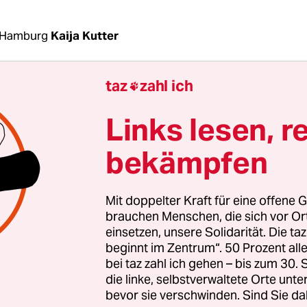
 Hamburg
Kaija Kutter
taz
zahl ich

orden von Hanau will Niedersachsen das Waffe
nter die Lupe nehmen. Der Antrag der Grünen,
Links lesen, r
gsfeinde entwaffnen – Waffenrecht verschärfen“, s
h am Mittwoch im Landesparlament von CDU und 
bekämpfen
werden, weil ein Teil davon in einer Ende Dezem
lossenen Verschärfung des Waffenrechts
enthalt
Mit doppelter Kraft für eine offene G
ekommt er eine Chance und wurde nach kurzer 
brauchen Menschen, die sich vor O
usschuss überwiesen, sodass daraus eine
einsetzen, unsere Solidarität. Die ta
beginnt im Zentrum“. 50 Prozent a
initiative werden könnte.
bei taz zahl ich gehen – bis zum 30
die linke, selbstverwaltete Orte unte
t ist Bundesrecht. Doch die Länder können über
bevor sie verschwinden. Sind Sie da