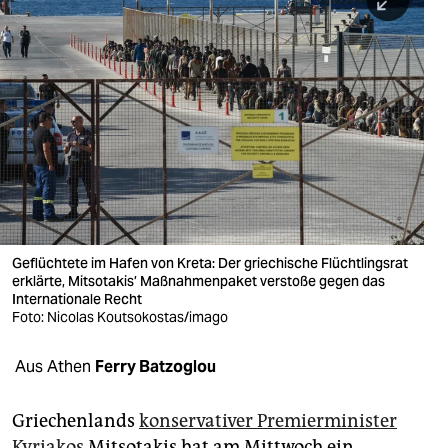
berlin
nord
wahrheit
verlag
verlag
veranstaltungen
shop
Geflüchtete im Hafen von Kreta: Der griechische Flüchtlingsrat
erklärte, Mitsotakis’ Maßnahmenpaket verstoße gegen das
fragen & hilfe
Internationale Recht
Foto: Nicolas Koutsokostas/imago
unterstützen
Aus Athen
Ferry Batzoglou
abo
genossenschaft
Griechenlands
konservativer Premierminister
Kyriakos
Mitsotakis hat am Mittwoch ein