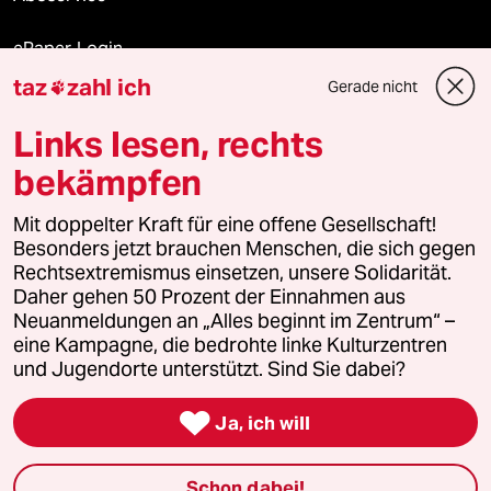
ePaper Login
taz
zahl ich
Gerade nicht

Downloads für Abonnierende
Links lesen, rechts
bekämpfen
© 2026 taz Verlags und Vertriebs GmbH
Mit doppelter Kraft für eine offene Gesellschaft!
Alle Rechte vorbehalten. Bei rechtlichen Fragen oder für Genehmigungen
wenden Sie sich bitte an
lizenzen@taz.de
Besonders jetzt brauchen Menschen, die sich gegen
Rechtsextremismus einsetzen, unsere Solidarität.
Daher gehen 50 Prozent der Einnahmen aus
Feedback
Redaktionsstatut
Kommune-Richtlinien
KI-
Neuanmeldungen an „Alles beginnt im Zentrum“ –
eine Kampagne, die bedrohte linke Kulturzentren
Leitlinie
Informant
Datenschutz
Impressum
AGB
und Jugendorte unterstützt. Sind Sie dabei?
Seitenwende
Einwilligungen widerrufen (Ads)

Ja, ich will
Schon dabei!