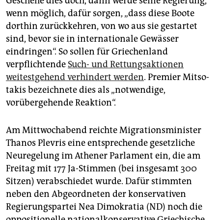
Geschehe dies doch, dann werde seine Regierung,
wenn möglich, dafür sorgen, „dass diese Boote
dorthin zurückkehren, von wo aus sie gestartet
sind, bevor sie in internationale Gewässer
eindringen“. So sollen für Griechenland
verpflichtende
Such- und Rettungsaktionen
weitestgehend verhindert werden
. Premier Mitso­
ta­kis bezeichnete dies als „notwendige,
vorübergehende Reaktion“.
Am Mittwochabend reichte Migrationsminister
Thanos Plevris eine entsprechende gesetzliche
Neuregelung im Athener Parlament ein, die am
Freitag mit 177 Ja-Stimmen (bei insgesamt 300
Sitzen) verabschiedet wurde. Dafür stimmten
neben den Abgeordneten der konservativen
Regierungspartei Nea Dimokratia (ND) noch die
oppositionelle nationalkonservative Griechische