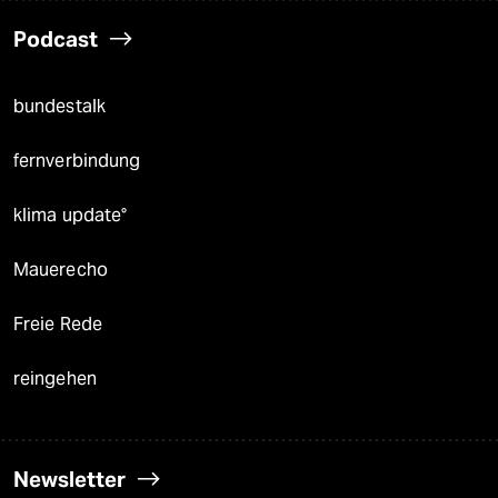
Podcast
bundestalk
fernverbindung
klima update°
Mauerecho
Freie Rede
reingehen
Newsletter