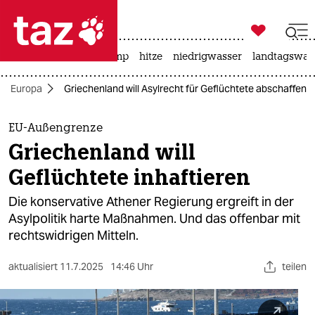

taz zahl ich
katzen
usa unter trump
hitze
niedrigwasser
landtagswahl

taz zahl ich
Europa
Griechenland will Asylrecht für Geflüchtete abschaffen
taz zahl ich
themen
EU-Außengrenze
Griechenland will
politik
Geflüchtete inhaftieren
öko
Die konservative Athener Regierung ergreift in der
Asylpolitik harte Maßnahmen. Und das offenbar mit
gesellschaft
rechtswidrigen Mitteln.
kultur
aktualisiert
11.7.2025
14:46 Uhr
teilen
sport