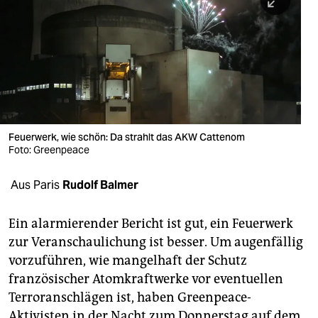
berlin
nord
wahrheit
verlag
verlag
Feuerwerk, wie schön: Da strahlt das AKW Cattenom
Foto: Greenpeace
veranstaltungen
shop
Aus Paris
Rudolf Balmer
fragen & hilfe
Ein alarmierender Bericht ist gut, ein Feuerwerk
unterstützen
zur Veranschaulichung ist besser. Um augenfällig
vorzuführen, wie mangelhaft der Schutz
abo
französischer Atomkraftwerke vor eventuellen
genossenschaft
Terroranschlägen ist, haben Greenpeace-
Aktivisten in der Nacht zum Donnerstag auf dem