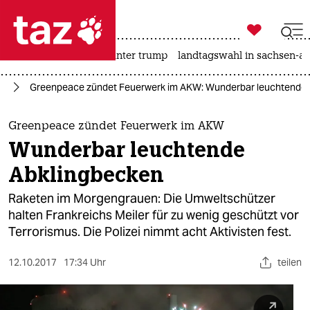

taz zahl ich
nahost-konflikt
usa unter trump
landtagswahl in sachsen-an

taz zahl ich
ft
Greenpeace zündet Feuerwerk im AKW: Wunderbar leuchtende 
taz zahl ich
themen
Greenpeace zündet Feuerwerk im AKW
Wunderbar leuchtende
politik
Abklingbecken
öko
Raketen im Morgengrauen: Die Umweltschützer
halten Frankreichs Meiler für zu wenig geschützt vor
gesellschaft
Terrorismus. Die Polizei nimmt acht Aktivisten fest.
kultur
12.10.2017
17:34 Uhr
teilen
sport