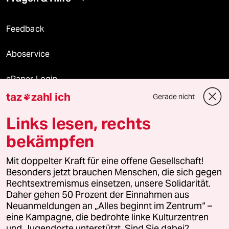
Feedback
Aboservice
ePaper Login
taz
zahl ich
Gerade nicht

Downloads für Abonnierende
Links lesen, rechts
bekämpfen
© 2026 taz Verlags und Vertriebs GmbH
Mit doppelter Kraft für eine offene Gesellschaft!
Alle Rechte vorbehalten. Bei rechtlichen Fragen oder für Genehmigungen
wenden Sie sich bitte an
lizenzen@taz.de
Besonders jetzt brauchen Menschen, die sich gegen
Rechtsextremismus einsetzen, unsere Solidarität.
Daher gehen 50 Prozent der Einnahmen aus
Feedback
Redaktionsstatut
Kommune-Richtlinien
KI-
Neuanmeldungen an „Alles beginnt im Zentrum“ –
eine Kampagne, die bedrohte linke Kulturzentren
Leitlinie
Informant
Datenschutz
Impressum
AGB
und Jugendorte unterstützt. Sind Sie dabei?