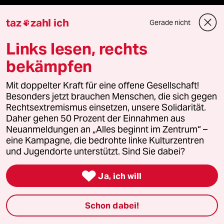
taz
zahl ich
Feedback
Gerade nicht

Links lesen, rechts
Aboservice
bekämpfen
ePaper Login
Mit doppelter Kraft für eine offene Gesellschaft!
Besonders jetzt brauchen Menschen, die sich gegen
Downloads für Abonnierende
Rechtsextremismus einsetzen, unsere Solidarität.
Daher gehen 50 Prozent der Einnahmen aus
Neuanmeldungen an „Alles beginnt im Zentrum“ –
eine Kampagne, die bedrohte linke Kulturzentren
© 2026 taz Verlags und Vertriebs GmbH
und Jugendorte unterstützt. Sind Sie dabei?
Alle Rechte vorbehalten. Bei rechtlichen Fragen oder für Genehmigungen
wenden Sie sich bitte an
lizenzen@taz.de

Ja, ich will
Feedback
Redaktionsstatut
Kommune-Richtlinien
KI-
Schon dabei!
Leitlinie
Informant
Datenschutz
Impressum
AGB