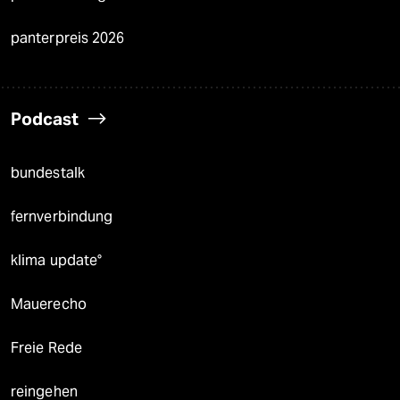
panterpreis 2026
Podcast
bundestalk
fernverbindung
klima update°
Mauerecho
Freie Rede
reingehen