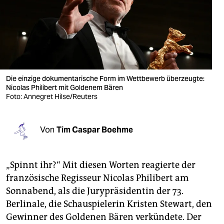
berlin
nord
wahrheit
verlag
Die einzige dokumentarische Form im Wettbewerb überzeugte:
verlag
Nicolas Philibert mit Goldenem Bären
Foto: Annegret Hilse/Reuters
veranstaltungen
shop
Von
Tim Caspar Boehme
fragen & hilfe
„Spinnt ihr?“ Mit diesen Worten reagierte der
unterstützen
französische Regisseur Nicolas Philibert am
abo
Sonnabend, als die Jurypräsidentin der 73.
Berlinale, die Schauspielerin Kristen Stewart, den
genossenschaft
Gewinner des Goldenen Bären verkündete. Der