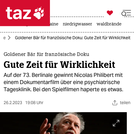

taz zahl ich
hitze
krieg in der ukraine
niedrigwasser
waldbrände

taz zahl ich
nale
Goldener Bär für französische Doku: Gute Zeit für Wirklichkeit
taz zahl ich
themen
Goldener Bär für französische Doku
Gute Zeit für Wirklichkeit
politik
Auf der 73. Berlinale gewinnt Nicolas Philibert mit
öko
einem Dokumentarfilm über eine psychiatrische
Tagesklinik. Bei den Spielfilmen haperte es etwas.
gesellschaft
26.2.2023
19:08 Uhr
teilen
kultur
sport