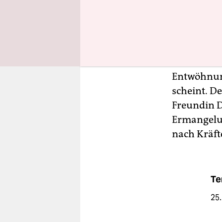
Pistolen ha
besagter M
Es ist ein 
einsamen F
Entwöhnung
scheint. D
Freundin D
Ermangelun
nach Kräft
Te
25.