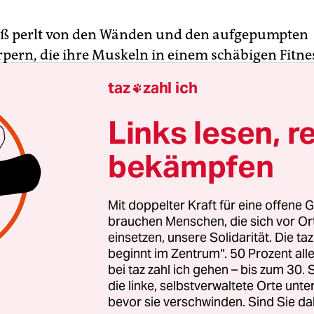
iß perlt von den Wänden und den aufgepumpten
ern, die ihre Muskeln in einem schäbigen Fitne
der treffender: sie zur Schau stellen, umgeben vo
taz
zahl ich

hen Motivationssprüchen, die sie noch einmal da
ollen, bloß keine Memme zu sein. „Nur Loser geb
Links lesen, r
rz ist Schwäche, die den Körper verlässt“, prangt
bekämpfen
tern auf schmucklosen Schildern entgegen.
z und das Bedrohliche, das Bedrückende und der
Mit doppelter Kraft für eine offene G
 Kleinstadtkulisse, die Rose Glass im New Mexico 
brauchen Menschen, die sich vor O
einsetzen, unsere Solidarität. Die ta
eichnet, ist sofort spürbar. Es ist eine
Man’s Man’
beginnt im Zentrum“. 50 Prozent a
die britische Filmemacherin in ihrem zweiten Spi
bei taz zahl ich gehen – bis zum 30
chwört, überschäumend von archaisch-amerikan
die linke, selbstverwaltete Orte unte
itssymbolen. Zwischen Pickup-Trucks, Pilotenbr
bevor sie verschwinden. Sind Sie da