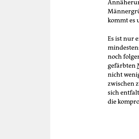
Annäherung
Männergrüp
kommt es 
Es ist nur
mindestens
noch folge
gefärbten
nicht weni
zwischen z
sich entfa
die kompro