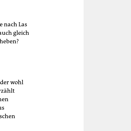
e nach Las
auch gleich
 heben?
 der wohl
rzählt
chen
us
ischen