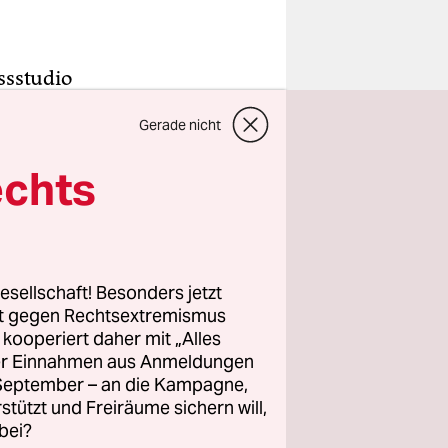
ssstudio
n
Gerade nicht
ran
en auf“
echts
 ihnen in
 Siff der
esellschaft! Besonders jetzt
der späten
rt gegen Rechtsextremismus
z kooperiert daher mit „Alles
s Man’s
ller Einnahmen aus Anmeldungen
elfilm
. September – an die Kampagne,
ischen
rstützt und Freiräume sichern will,
illen und
bei?