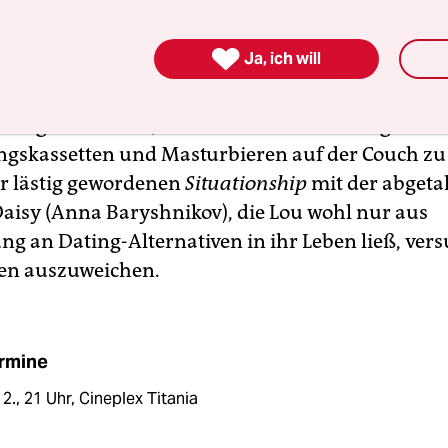
t sich die junge Lou (Kristen Stewart) als Manage
uckibude darin eingerichtet.

Ja, ich will
festgefahrenes Dasein, das aus nicht viel mehr de
ertigmahlzeiten, Ketterauchen zum Klang von
skassetten und Masturbieren auf der Couch zu
er lästig gewordenen
Situationship
mit der abgeta
aisy (Anna Baryshnikov), die Lou wohl nur aus
g an Dating-Alternativen in ihr Leben ließ, vers
en auszuweichen.
rmine
 2., 21 Uhr, Cineplex Titania