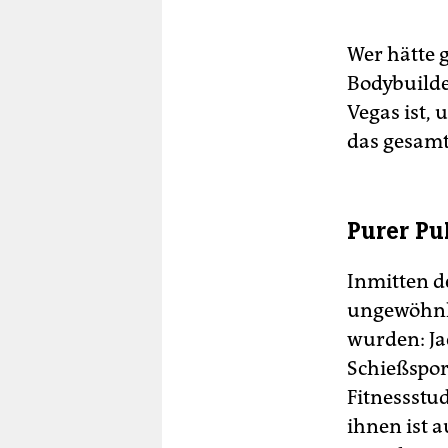
Wer hätte 
Bodybuilde
Vegas ist, 
das gesamt
Purer Pu
Inmitten de
ungewöhnli
wurden: Jac
Schießspor
Fitnessstu
ihnen ist a