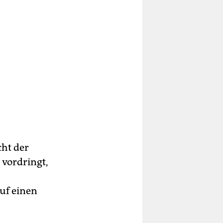
cht der
vordringt,
uf einen