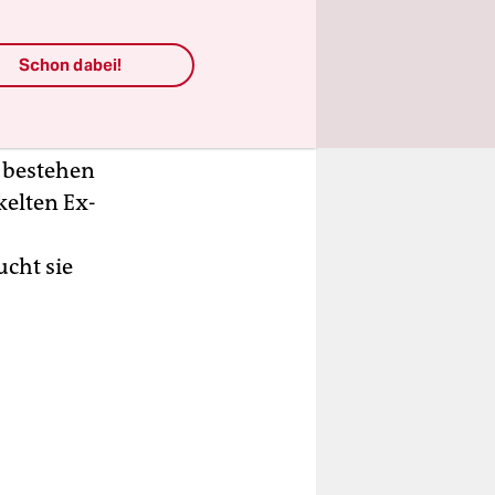
rin
Schon dabei!
nn
 bestehen
kelten Ex-
ucht sie