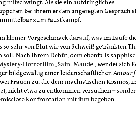
 mitschwingt. Als sie ein aufdringliches
pchen bei ihrem ersten angeregten Gespräch st
unmittelbar zum Faustkampf.
 ein kleiner Vorgeschmack darauf, was im Laufe di
 so sehr von Blut wie von Schweiß getränkten Thr
n soll. Nach ihrem Debüt, dem ebenfalls sapphis
Mystery-Horrorfilm „Saint Maude“
, wendet sich R
ger bildgewaltig einer leidenschaftlichen
Amour 
wei Frauen zu, die dem machistischen Kosmos, in
ltet, nicht etwa zu entkommen versuchen – sonder
misslose Konfrontation mit ihm begeben.