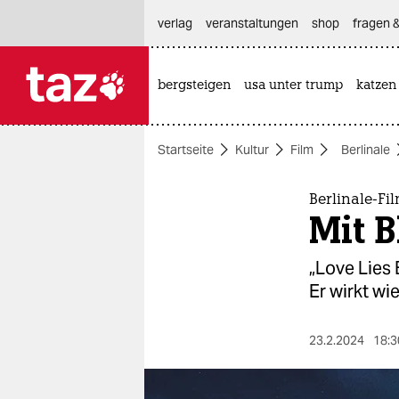
hautnavigation anspringen
hauptinhalt anspringen
footer anspringen
verlag
veranstaltungen
shop
fragen &
bergsteigen
usa unter trump
katzen

taz zahl ich
taz zahl ich
Startseite
Kultur
Film
Berlinale
themen
politik
Berlinale-Fi
Mit B
öko
„Love Lies 
gesellschaft
Er wirkt wi
kultur
23.2.2024
18:3
sport