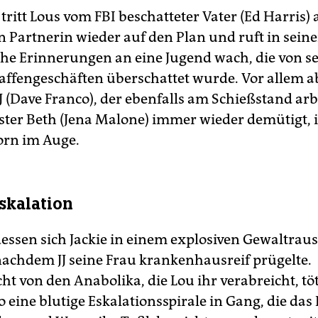
ritt Lous vom FBI beschatteter Vater (Ed Harris) 
n Partnerin wieder auf den Plan und ruft in seine
he Erinnerungen an eine Jugend wach, die von s
Waffengeschäften überschattet wurde. Vor allem a
J (Dave Franco), der ebenfalls am Schießstand arb
ster Beth (Jena Malone) immer wieder demütigt, 
orn im Auge.
Eskalation
dessen sich Jackie in einem explosiven Gewaltrau
 nachdem JJ seine Frau krankenhausreif prügelte.
t von den Anabolika, die Lou ihr verabreicht, töt
o eine blutige Eskalationsspirale in Gang, die da