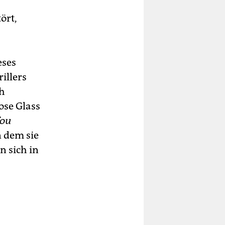
ört,
eses
illers
ch
ose Glass
fou
 dem sie
n sich in