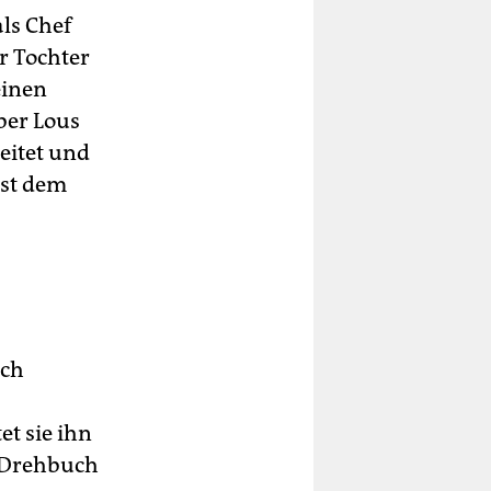
als Chef
r Tochter
einen
ber Lous
eitet und
ist dem
sch
et sie ihn
s Drehbuch