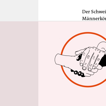
epaper login
Der Schwe
Männerkörp
stählen. O
martialisc
erinnern s
und „Schme
großen Let
Der Schmut
trostlosen
Achtziger z
World,
die 
heraufbes
Männlichke