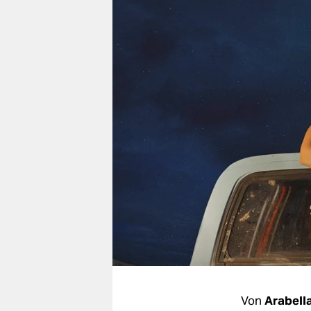
berlin
nord
wahrheit
verlag
verlag
veranstaltungen
shop
fragen & hilfe
unterstützen
abo
genossenschaft
Von
Arabell