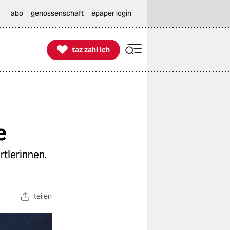
abo
genossenschaft
epaper login

taz zahl ich
taz zahl ich
e
rtlerinnen.
teilen