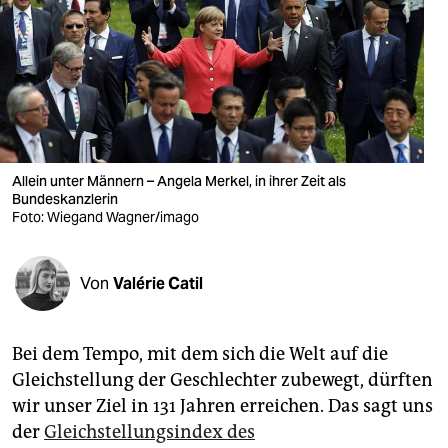
berlin
nord
wahrheit
verlag
verlag
Allein unter Männern – Angela Merkel, in ihrer Zeit als
Bundeskanzlerin
veranstaltungen
Foto: Wiegand Wagner/imago
shop
Von
Valérie Catil
fragen & hilfe
unterstützen
Bei dem Tempo, mit dem sich die Welt auf die
abo
Gleichstellung der Geschlechter zubewegt, dürften
wir unser Ziel in 131 Jahren erreichen. Das sagt uns
genossenschaft
der
Gleichstellungsindex des