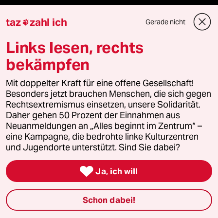
taz
zahl ich
Gerade nicht

Mehr taz Lesestoff
Links lesen, rechts
bekämpfen
taz Blogs
Mit doppelter Kraft für eine offene Gesellschaft!
Besonders jetzt brauchen Menschen, die sich gegen
taz FUTURZWEI
Rechtsextremismus einsetzen, unsere Solidarität.
Daher gehen 50 Prozent der Einnahmen aus
Le Monde diplomatique
Neuanmeldungen an „Alles beginnt im Zentrum“ –
eine Kampagne, die bedrohte linke Kulturzentren
taz Archiv
und Jugendorte unterstützt. Sind Sie dabei?

Ja, ich will
Mehr taz Angebote
Schon dabei!
Reisen