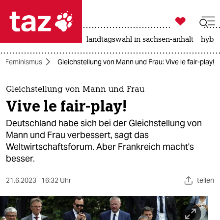

taz zahl ich
niedrigwasser
rente
landtagswahl in sachsen-anhalt
hybri

taz zahl ich
Feminismus
Gleichstellung von Mann und Frau: Vive le fair-play!
taz zahl ich
themen
Gleichstellung von Mann und Frau
Vive le fair-play!
politik
Deutschland habe sich bei der Gleichstellung von
öko
Mann und Frau verbessert, sagt das
Weltwirtschaftsforum. Aber Frankreich macht's
gesellschaft
besser.
kultur
21.6.2023
16:32 Uhr
teilen
sport