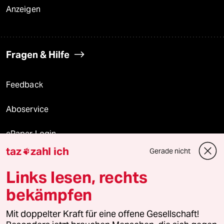
Anzeigen
Fragen & Hilfe
Feedback
Aboservice
ePaper Login
taz
zahl ich
Gerade nicht

Downloads für Abonnierende
Links lesen, rechts
bekämpfen
© 2026 taz Verlags und Vertriebs GmbH
Mit doppelter Kraft für eine offene Gesellschaft!
Alle Rechte vorbehalten. Bei rechtlichen Fragen oder für Genehmigungen
wenden Sie sich bitte an
lizenzen@taz.de