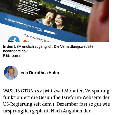
berlin
nord
wahrheit
verlag
verlag
In den USA endlich zugänglich: Die Vermittlungswebsite
healthcare.gov
veranstaltungen
Bild: reuters
shop
Von
Dorothea Hahn
fragen & hilfe
unterstützen
WASHINGTON
taz
| Mit zwei Monaten Verspätung
abo
funktioniert die Gesundheitsreform-Webseite der
US-Regierung seit dem 1. Dezember fast so gut wie
genossenschaft
ursprünglich geplant. Nach Angaben der