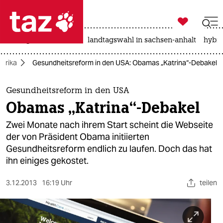

taz zahl ich
niedrigwasser
rente
landtagswahl in sachsen-anhalt
hybri

taz zahl ich
erika
Gesundheitsreform in den USA: Obamas „Katrina“-Debakel
taz zahl ich
themen
Gesundheitsreform in den USA
Obamas „Katrina“-Debakel
politik
Zwei Monate nach ihrem Start scheint die Webseite
öko
der von Präsident Obama initiierten
Gesundheitsreform endlich zu laufen. Doch das hat
gesellschaft
ihn einiges gekostet.
kultur
3.12.2013
16:19 Uhr
teilen
sport