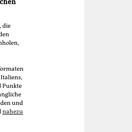
ochen
 die
rden
nholen,
sformaten
Italiens,
8 Punkte
üngliche
rden und
d
nahezu