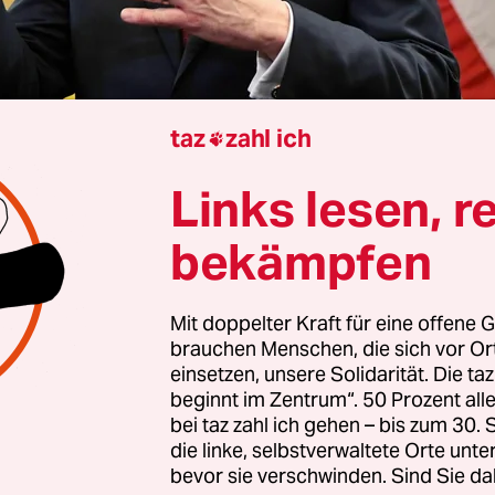
taz
zahl ich

Links lesen, r
ingen um einen Friedensplan für ein Ende des Uk
bekämpfen
 es Fortschritte: Vertreter der USA und der Ukrai
chen in Genf gemeinsam einen überarbeiteten u
n Entwurf erstellt. Beide Seiten seien sich einig, 
Mit doppelter Kraft für eine offene G
brauchen Menschen, die sich vor O
Arbeit an dem Vorschlag „in den kommenden Tag
einsetzen, unsere Solidarität. Die ta
en und sich dabei weiter eng mit den europäisch
beginnt im Zentrum“. 50 Prozent a
n, hieß es in einer gemeinsamen Erklärung, die 
bei taz zahl ich gehen – bis zum 30
gton verbreitet wurde.
die linke, selbstverwaltete Orte unte
bevor sie verschwinden. Sind Sie da