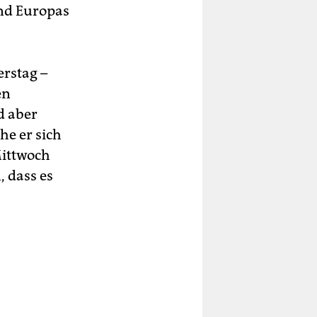
nd Europas
rstag –
en
d aber
he er sich
Mittwoch
 dass es