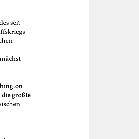
es seit
ffskriegs
chen
unächst
shington
 die größte
sischen