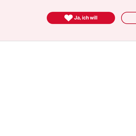
inister Marco Rubio sprach in Genf von „enorm
ten“. Die noch offenen Punkte seien „nicht unübe

Ja, ich will
ohne Details zu den strittigen Themen zu nennen.
überzeugt, dass wir es schaffen werden“, sagte Ru