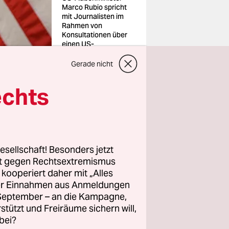
Marco Rubio spricht
mit Journalisten im
Rahmen von
Konsultationen über
einen US-
Friedensplan in Genf
Foto: Lian
Gerade nicht
Yi/Xinhua/dpa
echts
raine-
ne haben
nd
die
esellschaft! Besonders jetzt
rt gegen Rechtsextremismus
en“
z kooperiert daher mit „Alles
en Partnern
ller Einnahmen aus Anmeldungen
in Kyjiw
. September – an die Kampagne,
rstützt und Freiräume sichern will,
bei?