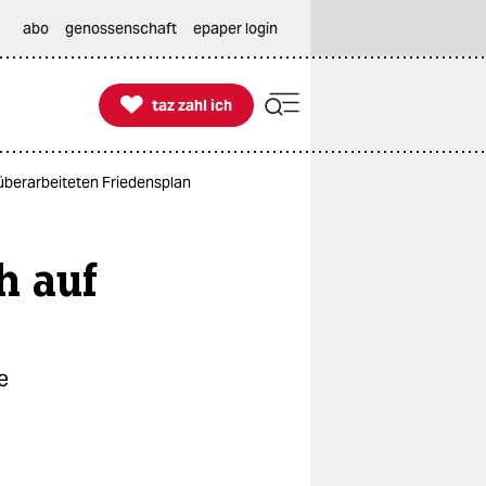
abo
genossenschaft
epaper login

taz zahl ich
taz zahl ich
überarbeiteten Friedensplan
h auf
e