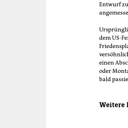
Entwurf zu
angemessen
Ursprüngli
dem US-Fei
Friedenspl
versöhnlic
einen Absc
oder Monta
bald passie
Weitere 