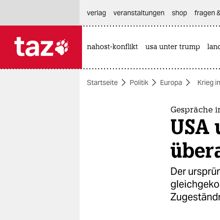
hautnavigation anspringen
hauptinhalt anspringen
footer anspringen
verlag
veranstaltungen
shop
fragen &
nahost-konflikt
usa unter trump
lan

taz zahl ich
taz zahl ich
Startseite
Politik
Europa
Krieg i
themen
politik
Gespräche i
USA u
öko
übera
gesellschaft
Der ursprün
kultur
gleichgeko
Zugeständn
sport