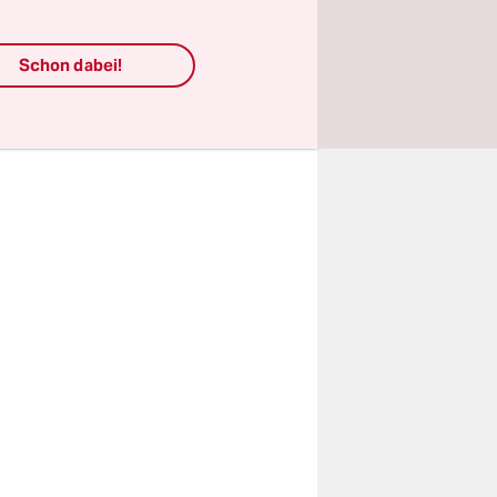
en
rwindbar“,
Schon dabei!
 „Ich bin
bio.