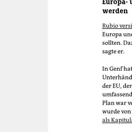
Europa- 
werden
Rubio vers
Europa und
sollten. D
sagte er.
In Genf ha
Unterhändl
der EU, de
umfassende
Plan war 
wurde von 
als Kapitul