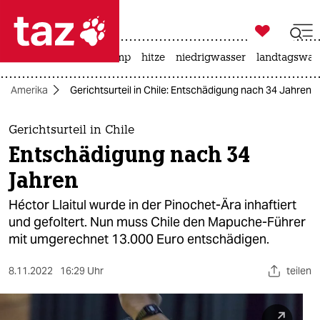

taz zahl ich
katzen
usa unter trump
hitze
niedrigwasser
landtagswahl

taz zahl ich
Amerika
Gerichtsurteil in Chile: Entschädigung nach 34 Jahren
taz zahl ich
themen
Gerichtsurteil in Chile
Entschädigung nach 34
politik
Jahren
öko
Héctor Llaitul wurde in der Pinochet-Ära inhaftiert
und gefoltert. Nun muss Chile den Mapuche-Führer
gesellschaft
mit umgerechnet 13.000 Euro entschädigen.
kultur
8.11.2022
16:29 Uhr
teilen
sport