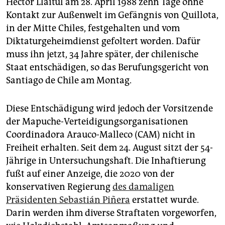
Héctor Llaitul am 28. April 1988 zehn Tage ohne
epaper login
Kontakt zur Außenwelt im Gefängnis von Quillota,
in der Mitte Chiles, festgehalten und vom
Diktaturgeheimdienst gefoltert worden. Dafür
muss ihn jetzt, 34 Jahre später, der chilenische
Staat entschädigen, so das Berufungsgericht von
Santiago de Chile am Montag.
Diese Entschädigung wird jedoch der Vorsitzende
der Mapuche-Verteidigungsorganisationen
Coordinadora Arauco-­Malleco (CAM) nicht in
Freiheit erhalten. Seit dem 24. August sitzt der 54-
Jährige in Untersuchungshaft. Die Inhaftierung
fußt auf einer Anzeige, die 2020 von der
konservativen Regierung
des damaligen
Präsidenten Sebastián Piñera
erstattet wurde.
Darin werden ihm diverse Straftaten vorgeworfen,