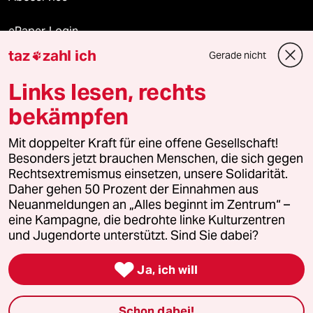
ePaper Login
taz
zahl ich
Gerade nicht

Downloads für Abonnierende
Links lesen, rechts
bekämpfen
© 2026 taz Verlags und Vertriebs GmbH
Alle Rechte vorbehalten. Bei rechtlichen Fragen oder für Genehmigungen
Mit doppelter Kraft für eine offene Gesellschaft!
wenden Sie sich bitte an
lizenzen@taz.de
Besonders jetzt brauchen Menschen, die sich gegen
Rechtsextremismus einsetzen, unsere Solidarität.
Daher gehen 50 Prozent der Einnahmen aus
Feedback
Redaktionsstatut
Kommune-Richtlinien
KI-
Neuanmeldungen an „Alles beginnt im Zentrum“ –
eine Kampagne, die bedrohte linke Kulturzentren
Leitlinie
Informant
Datenschutz
Impressum
AGB
und Jugendorte unterstützt. Sind Sie dabei?
Seitenwende
Einwilligungen widerrufen (Ads)

Ja, ich will
Schon dabei!