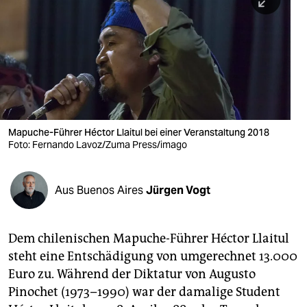
berlin
nord
wahrheit
verlag
verlag
Mapuche-Führer Héctor Llaitul bei einer Veranstaltung 2018
Foto: Fernando Lavoz/Zuma Press/imago
veranstaltungen
shop
Aus Buenos Aires
Jürgen Vogt
fragen & hilfe
unterstützen
Dem chilenischen Mapuche-Führer Héctor Llaitul
steht eine Entschädigung von umgerechnet 13.000
abo
Euro zu. Während der Diktatur von Augusto
genossenschaft
Pinochet (1973–1990) war der damalige Student