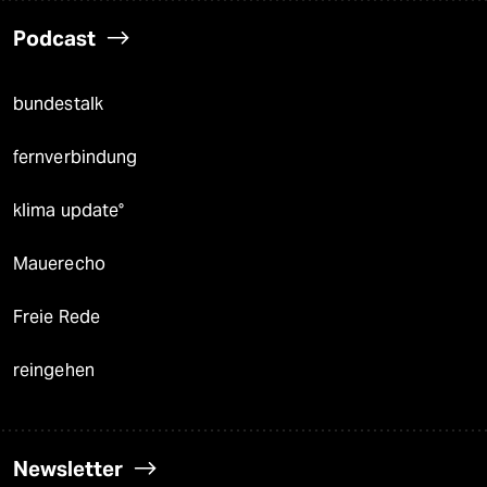
Podcast
bundestalk
fernverbindung
klima update°
Mauerecho
Freie Rede
reingehen
Newsletter