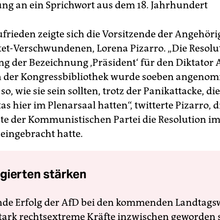
ng an ein Sprichwort aus dem 18. Jahrhundert
zufrieden zeigte sich die Vorsitzende der Angehö
tet-Verschwundenen, Lorena Pizarro. „Die Resolu
ng der Bezeichnung ‚Präsident‘ für den Diktator
n der Kongressbibliothek wurde soeben angeno
so, wie sie sein sollten, trotz der Panikattacke, die
as hier im Plenarsaal hatten“, twitterte Pizarro, d
e der Kommunistischen Partei die Resolution i
eingebracht hatte.
gierten stärken
nde Erfolg der AfD bei den kommenden Landtags
 stark rechtsextreme Kräfte inzwischen geworden 