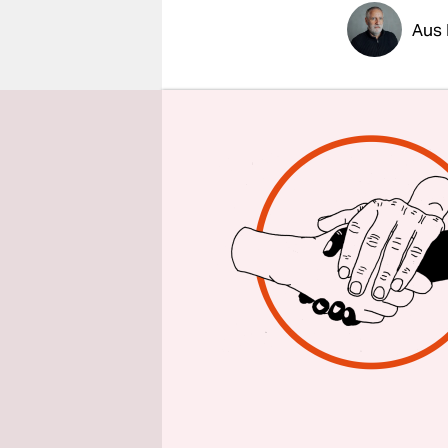
epaper login
Aus 
Augusto Pi
spannungsg
am Diensta
Kongresses
Ja-Stimmen
die Abgeor
Register u
überarbeit
„Unter sei
Militärregi
bürgerlich