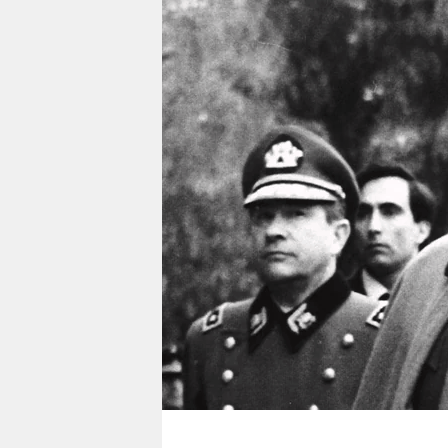
berlin
nord
wahrheit
verlag
verlag
veranstaltungen
shop
fragen & hilfe
unterstützen
abo
genossenschaft