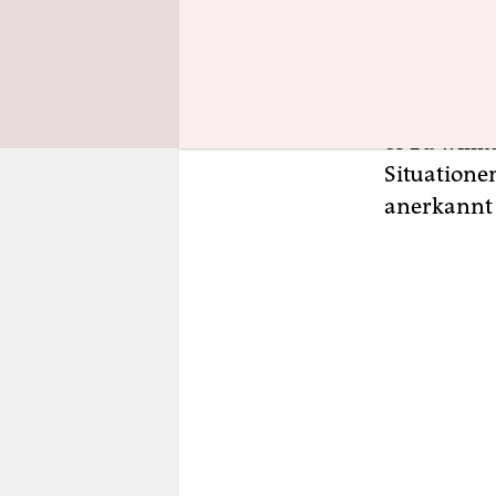
Belagerung
politische 
Medien und
Opposition
es zu will
Situationen
anerkannt 