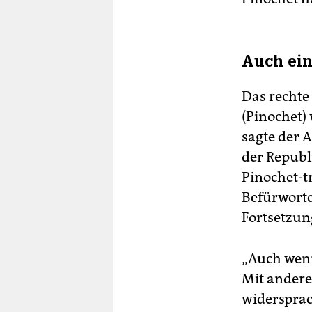
Auch ein 
Das rechte
(Pinochet) 
sagte der 
der Republ
Pinochet-t
Befürworter
Fortsetzun
„Auch wenn 
Mit anderen
widersprac