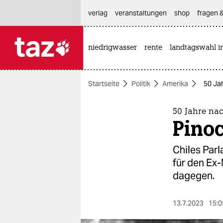
hautnavigation anspringen
hauptinhalt anspringen
footer anspringen
verlag
veranstaltungen
shop
fragen &
niedrigwasser
rente
landtagswahl i

taz zahl ich
taz zahl ich
Startseite
Politik
Amerika
50 Jah
themen
politik
50 Jahre nac
Pinoc
öko
Chiles Parl
gesellschaft
für den Ex-
dagegen.
kultur
sport
13.7.2023
15:0