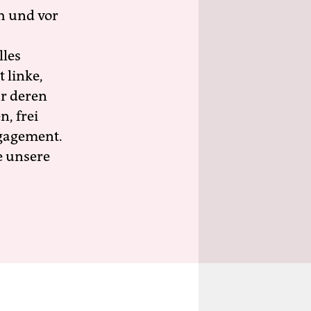
h und vor
lles
 linke,
ür deren
n, frei
ngagement.
e unsere