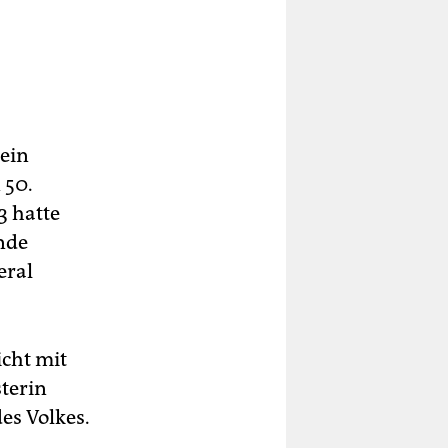
 ein
 50.
3 hatte
ende
eral
icht mit
terin
es Volkes.