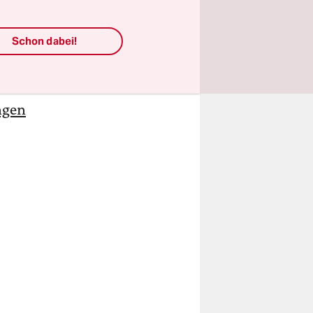
inige
te die
Schon dabei!
gimes kam
ngen