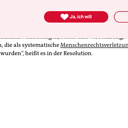
szustand und die Ausgangssperre ein, erklärte e
Parteien für illegal und andere für inaktiv, zensier

Ja, ich will
 ordnete die Verhaftung von politischen
sführern an. Während eines Großteils seines Re
kürlichen Verhaftungen, Folter und Verbannung,
, die als systematische
Menschenrechtsverletzu
wurden“, heißt es in der Resolution.