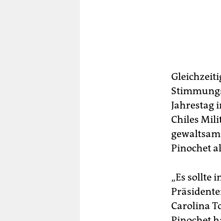
Gleichzeit
Stimmungsb
Jahrestag 
Chiles Mili
gewaltsam
Pinochet al
„Es sollte 
Präsidente
Carolina T
Pinochet ha