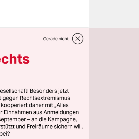
Gerade nicht
netenhaus
thek des
echts
rf. Mit 67
hiedeten
en alle
Sinne
esellschaft! Besonders jetzt
rt gegen Rechtsextremismus
z kooperiert daher mit „Alles
ller Einnahmen aus Anmeldungen
s
. September – an die Kampagne,
e die
rstützt und Freiräume sichern will,
bei?