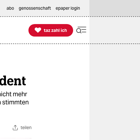
abo
genossenschaft
epaper login

taz zahl ich
taz zahl ich
ident
nicht mehr
en stimmten
teilen