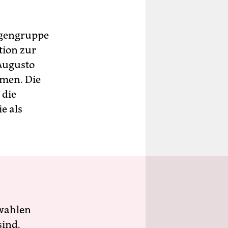
rigengruppe
tion zur
 Augusto
mmen. Die
 die
ie als
m
wahlen
sind.