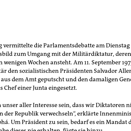
ig vermittelte die Parlamentsdebatte am Dienstag
ild zum Umgang mit der Militärdiktatur, deren
in wenigen Wochen ansteht. Am 11. September 197
tär den sozialistischen Präsidenten Salvador All
 aus dem Amt geputscht und den damaligen Gen
s Chef einer Junta eingesetzt.
in unser aller Interesse sein, dass wir Diktatoren n
n der Republik verwechseln“, erklärte Innenminis
ohá. Um Präsident zu sein, bedarf es ein Mandat d
be dieses nie erhalten, fügte sie hinzu.