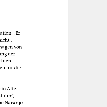
tion. „Er
icht“,
nhagen von
ung der
d den
en für die
ein Affe.
tator“,
ime Naranjo