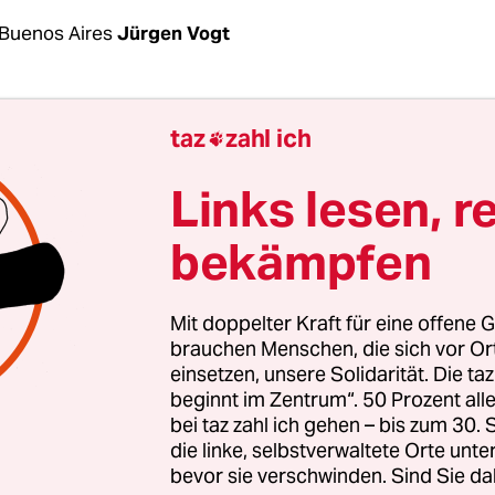
Buenos Aires
Jürgen Vogt
nochet ist nicht mehr Präsident. Nach einer
taz
zahl ich

eladenen Sitzung hat das chilenische Abgeord
g beschlossen, dass der Ex-Diktator in der Biblio
Links lesen, r
 nicht mehr als „Präsident“ bezeichnet werden da
bekämpfen
, 47 Nein-Stimmen und 8 Enthaltungen verabsc
dneten eine entsprechende Resolution. Nun müss
nd Informationen zur Person Pinochet in diesem 
Mit doppelter Kraft für eine offene G
et werden.
brauchen Menschen, die sich vor O
einsetzen, unsere Solidarität. Die ta
beginnt im Zentrum“. 50 Prozent a
nem (Pinochets) Kommando wurde ein autoritäre
bei taz zahl ich gehen – bis zum 30
me errichtet, das bis 1990 andauerte. Er schränkt
die linke, selbstverwaltete Orte unte
bevor sie verschwinden. Sind Sie da
en und politischen Rechte ein, führte den