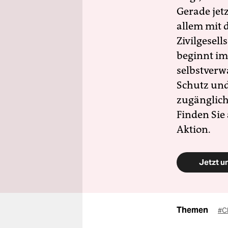
Gerade jet
allem mit d
Zivilgesell
beginnt im
selbstverw
Schutz und 
zugänglich
Finden Sie
Aktion.
Jetzt u
Themen
#C