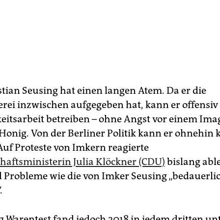
tian Seusing hat einen langen Atem. Da er die
rei inzwischen aufgegeben hat, kann er offensiv
keitsarbeit betreiben – ohne Angst vor einem Ima
Honig. Von der Berliner Politik kann er ohnehin k
Auf Proteste von Imkern reagierte
haftsministerin Julia Klöckner (CDU)
bislang abl
nd Probleme wie die von Imker Seusing „bedauerli
.
ng Warentest fand jedoch 2018 in jedem dritten u