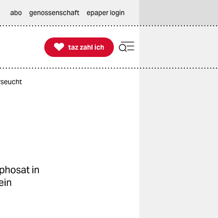
abo
genossenschaft
epaper login

taz zahl ich
taz zahl ich
rseucht
phosat in
ein