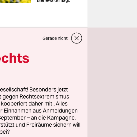
Bienewald/imago
Gerade nicht
echts
weit
andwirte
ess nun das
esellschaft! Besonders jetzt
rt gegen Rechtsextremismus
t Billigung
z kooperiert daher mit „Alles
ller Einnahmen aus Anmeldungen
einen
. September – an die Kampagne,
 Seusing,
rstützt und Freiräume sichern will,
 Feld
bei?