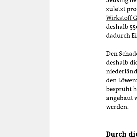
Seusing li
zuletzt pr
Wirkstoff 
deshalb 55
dadurch E
Den Schade
deshalb di
niederländ
den Löwenz
besprüht h
angebaut w
werden.
Durch di