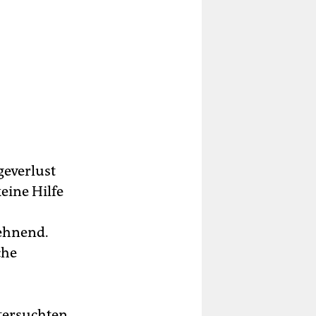
geverlust
eine Hilfe
ehnend.
che
ntersuchten