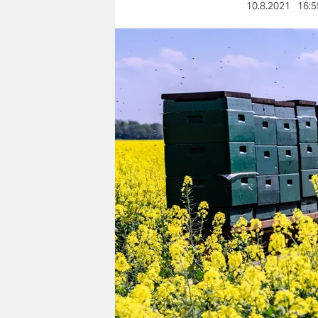
berlin
10.8.2021
16:5
nord
wahrheit
verlag
verlag
veranstaltungen
shop
fragen & hilfe
unterstützen
abo
genossenschaft