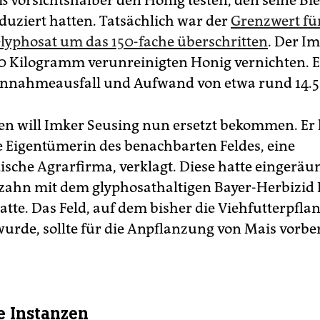
eß vorsichtshalber den Honig testen, den seine Bi
oduziert hatten. Tatsächlich war der
Grenzwert fü
Glyphosat um das 150-fache überschritten
. Der I
0 Kilogramm verunreinigten Honig vernichten. E
innahmeausfall und Aufwand von etwa rund 14.5
n will Imker Seusing nun ersetzt bekommen. Er 
e Eigentümerin des benachbarten Feldes, eine
ische Agrarfirma, verklagt. Diese hatte eingeräum
ahn mit dem glyphosathaltigen Bayer-Herbizid
atte. Das Feld, auf dem bisher die Viehfutterpfla
urde, sollte für die Anpflanzung von Mais vorber
e Instanzen