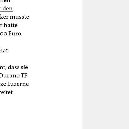
enen
r den
mker musste
r hatte
00 Euro.
hat
t, dass sie
 Durano TF
nze Luzerne
eitet