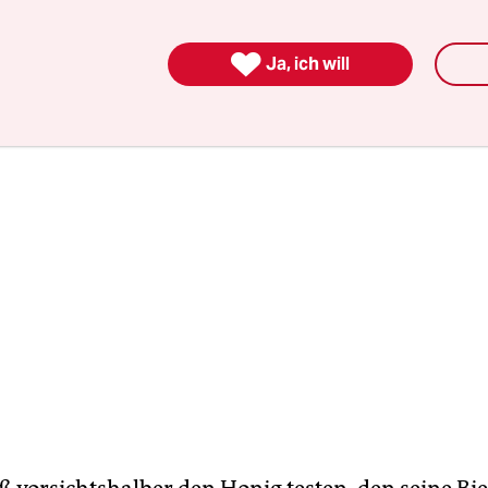
ensichtlich mit Pflanzenschutzmitteln besprüht
g.

Ja, ich will