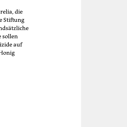
elia, die
e Stiftung
ndsätzliche
 sollen
izide auf
 Honig