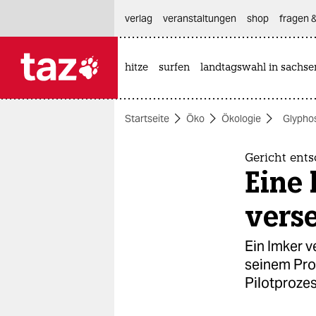
hautnavigation anspringen
hauptinhalt anspringen
footer anspringen
verlag
veranstaltungen
shop
fragen &
hitze
surfen
landtagswahl in sachse

taz zahl ich
taz zahl ich
Startseite
Öko
Ökologie
Glypho
themen
politik
Gericht ent
Eine
öko
vers
gesellschaft
Ein Imker v
kultur
seinem Prod
Pilotprozes
sport