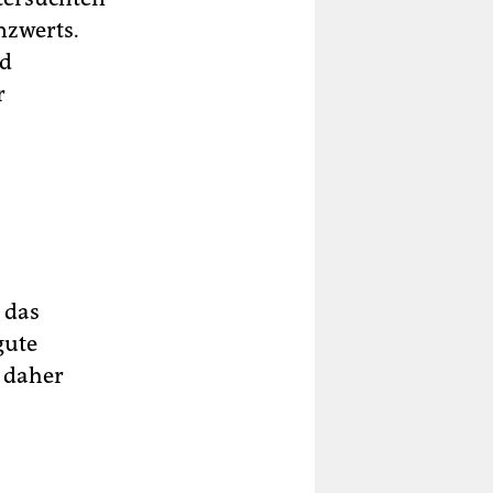
nzwerts.
nd
r
 das
gute
e daher