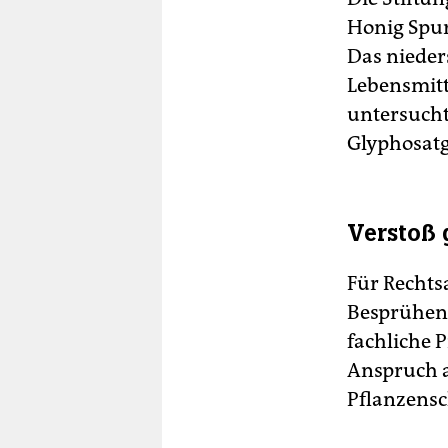
Honig Spur
Das nieder
Lebensmitt
untersuch
Glyphosatg
Verstoß 
Für Rechtsa
Besprühen 
fachliche 
Anspruch a
Pflanzensc