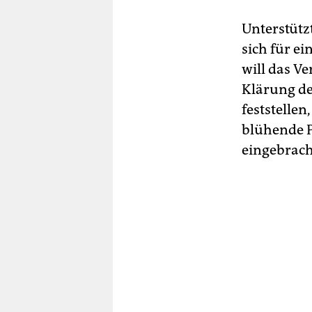
Unterstützt
sich für ei
will das V
Klärung de
feststellen
blühende P
eingebrach