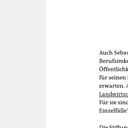
Auch Sebas
Berufsimke
Öffentlich
für seinen 
erwarten. 
Landwirtsc
Für sie si
Einzelfälle“
Die Stiftu