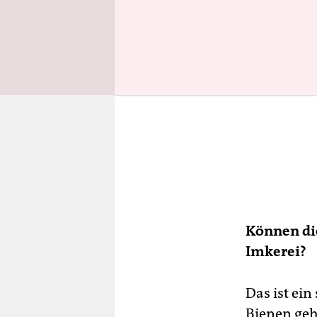
Können die
Imkerei?
Das ist ein
Bienen geh