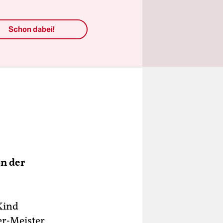
Schon dabei!
on der
 Kind
er-Meister