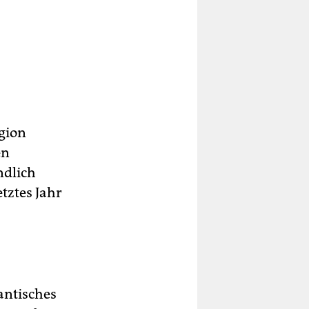
egion
en
ndlich
tztes Jahr
antisches