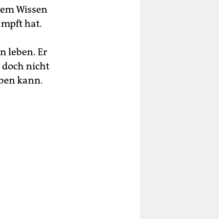
ßem Wissen
mpft hat.
on leben. Er
 doch nicht
eben kann.