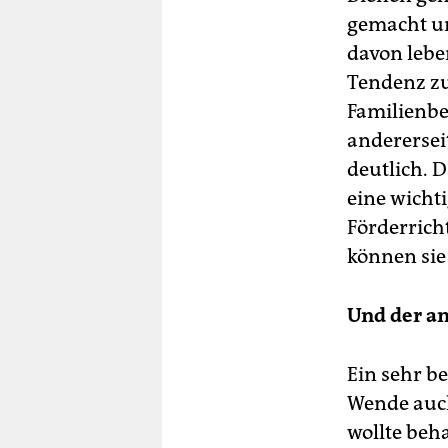
gemacht un
davon lebe
Tendenz z
Familienbe
andererseit
deutlich. 
eine wicht
Förderrich
können sie 
Und der an
Ein sehr b
Wende auch
wollte beha