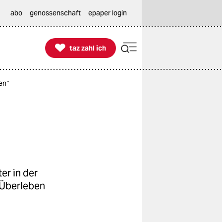
abo
genossenschaft
epaper login

taz zahl ich
taz zahl ich
en“
er in der
 Überleben