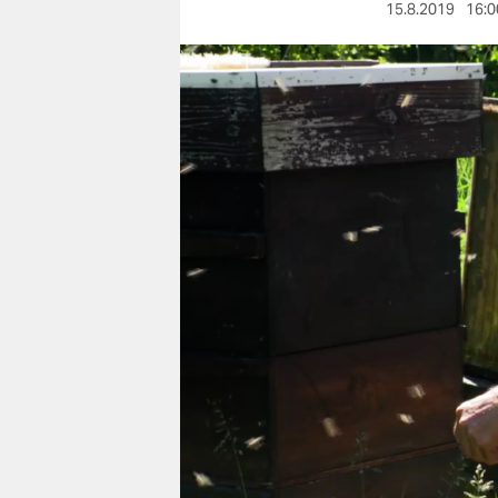
berlin
15.8.2019
16:0
nord
wahrheit
verlag
verlag
veranstaltungen
shop
fragen & hilfe
unterstützen
abo
genossenschaft