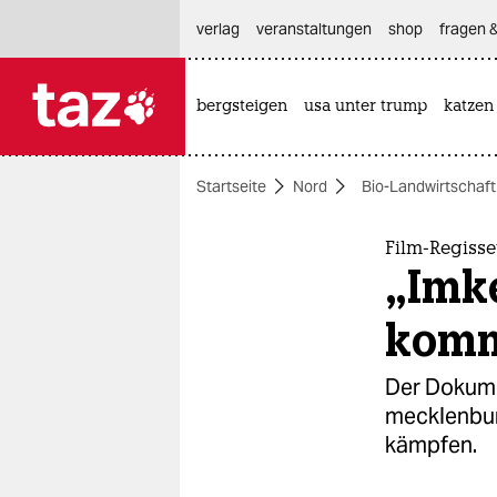
hautnavigation anspringen
hauptinhalt anspringen
footer anspringen
verlag
veranstaltungen
shop
fragen &
bergsteigen
usa unter trump
katzen

taz zahl ich
taz zahl ich
Startseite
Nord
Bio-Landwirtschaft
themen
politik
Film-Regiss
„Imk
öko
komm
gesellschaft
Der Dokumen
kultur
mecklenbur
kämpfen.
sport