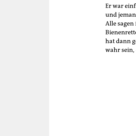
Er war ein
und jemand
Alle sagen 
Bienenrette
hat dann g
wahr sein, 