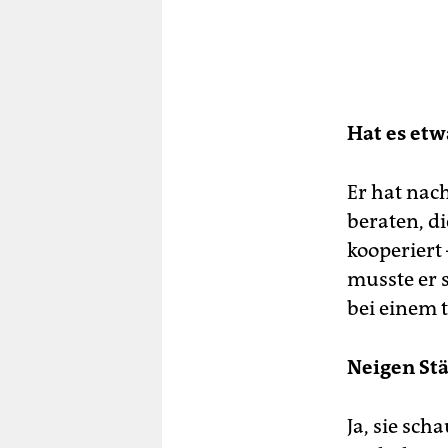
Hat es etw
Er hat nac
beraten, d
kooperiert
musste er s
bei einem 
Neigen Stä
Ja, sie sc