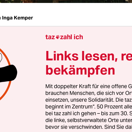
n
Inga Kemper
taz
zahl ich
Andersen, wer spielt bei Ihnen die Hauptrolle –

r?
Links lesen, r
rsen:
Es ist das Zusammenspiel zwischen beiden:
bekämpfen
 ein ganz enges Verhältnis zu Bienen und sehr vie
im Umgang mit ihnen haben und die das zu ihr
Mit doppelter Kraft für eine offene G
aben. Wenn man genau hinschaut, kann man seh
brauchen Menschen, die sich vor O
 bei jedem Imker anders sind. Man könnte meinen
einsetzen, unsere Solidarität. Die ta
kterlich aneinander anpassen.
beginnt im Zentrum“. 50 Prozent a
bei taz zahl ich gehen – bis zum 30
die linke, selbstverwaltete Orte unte
bevor sie verschwinden. Sind Sie da