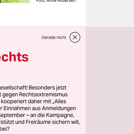
Foto: Anne Andersen
 Bienen
Gerade nicht
echts
 Das sind
l
em Beruf
esellschaft! Besonders jetzt
en, dass
rt gegen Rechtsextremismus
, dass sie
z kooperiert daher mit „Alles
ller Einnahmen aus Anmeldungen
. September – an die Kampagne,
rstützt und Freiräume sichern will,
bei?