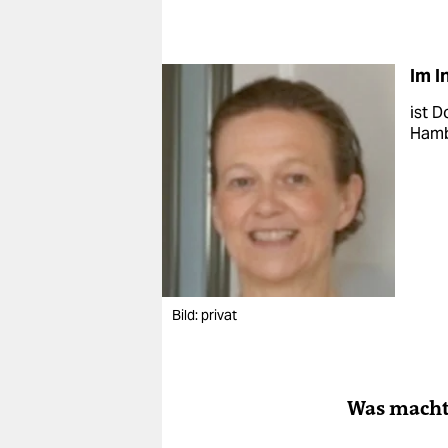
Im I
ist D
Hambu
Bild: privat
Was macht