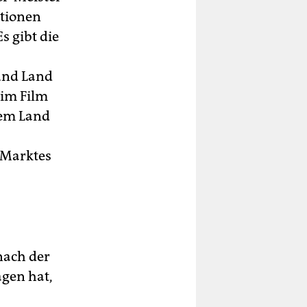
utionen
s gibt die
und Land
 im Film
dem Land
 Marktes
nach der
gen hat,
.