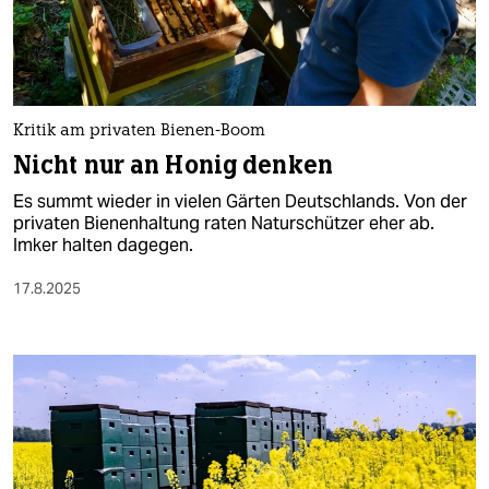
berlin
nord
wahrheit
Kritik am privaten Bienen-Boom
verlag
Nicht nur an Honig denken
verlag
Es summt wieder in vielen Gärten Deutschlands. Von der
privaten Bienenhaltung raten Naturschützer eher ab.
veranstaltungen
Imker halten dagegen.
shop
17.8.2025
fragen & hilfe
unterstützen
abo
genossenschaft