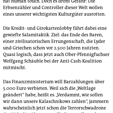
hat human touch. Doch es droht Gefahr: Die
epaper login
Erbsenzähler und Controller dieser Welt wollen
eines unserer wichtigsten Kulturgüter ausrotten.
Die Kredit- und Girokartenlobby fährt dabei eine
gewiefte Salamitaktik. Ziel: das Ende des Baren,
einer zivilisatorischen Errungenschaft, die Lyder
und Griechen schon vor 2.500 Jahren nutzten.
Quasi logisch, dass jetzt auch Ober-Pfennigfuchser
Wolfgang Schäuble bei der Anti-Cash-Koalition
mitmischt.
Das Finanzministerium will Barzahlungen über
5.000 Euro verbieten. Weil sich die „Weltlage
geändert“ habe, heißt es. „Verdammt, wie sollen
wir dann unsere Kalaschnikows zahlen“, jammern
wahrscheinlich jetzt schon die Terrorschwadrone