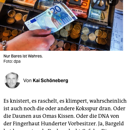
berlin
nord
wahrheit
verlag
verlag
Nur Bares ist Wahres.
Foto: dpa
veranstaltungen
shop
Von
Kai Schöneberg
fragen & hilfe
unterstützen
Es knistert, es raschelt, es klimpert, wahrscheinlich
ist auch noch die oder andere Koksspur dran. Oder
abo
die Daunen aus Omas Kissen. Oder die DNA von
genossenschaft
der Fingerhaut Hunderter Vorbesitzer. Ja, Bargeld