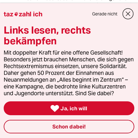
mal platz machen, kann doch nicht gesund sein
;)
taz
zahl ich
Gerade nicht

Links lesen, rechts
19412 (Profil gelöscht)
1G
bekämpfen
03.02.2016
,
19:30 Uhr
In letzter Konsequenz wollen bestimmte
Mit doppelter Kraft für eine offene Gesellschaft!
Lobbyisten ein Leben ohne Bargeld.
Besonders jetzt brauchen Menschen, die sich gegen
Rechtsextremismus einsetzen, unsere Solidarität.
Prima: Was ist dann mit dem Taschengeld für
Daher gehen 50 Prozent der Einnahmen aus
unsere Kleinen - kriegen die alle eine Karte?
Neuanmeldungen an „Alles beginnt im Zentrum“ –
Was ist mit der Kaffeekasse der Kollegen oder
eine Kampagne, die bedrohte linke Kulturzentren
der Sammlung zum Geburtstag? Trödelmarkt,
und Jugendorte unterstützt. Sind Sie dabei?
Kirmes, die Mütze des Straßenmusikanten ...
Verkauf mal Dein Auto von privat zu privat -

Ja, ich will
Überweisung ???
Schon dabei!
... und wenn wir jeden Kaugummi mit der Karte
bezahlen sollen, ersaufen unsere