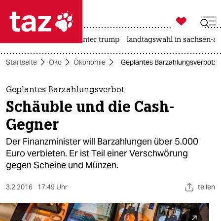

taz zahl ich
nahost-konflikt
usa unter trump
landtagswahl in sachsen-an

taz zahl ich
Startseite
Öko
Ökonomie
Geplantes Barzahlungsverbot: 
taz zahl ich
themen
Geplantes Barzahlungsverbot
Schäuble und die Cash-
politik
Gegner
öko
Der Finanzminister will Barzahlungen über 5.000
Euro verbieten. Er ist Teil einer Verschwörung
gesellschaft
gegen Scheine und Münzen.
kultur
3.2.2016
17:49 Uhr
teilen
sport