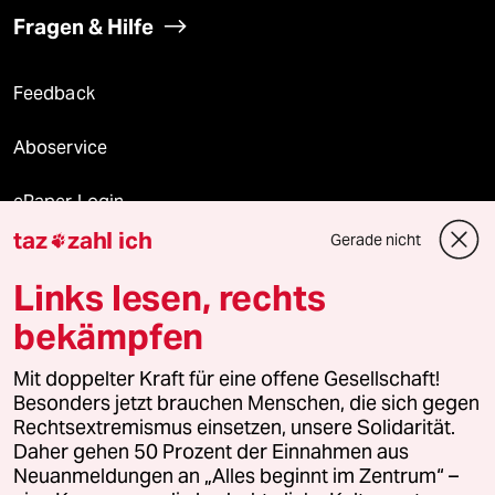
Fragen & Hilfe
Feedback
Aboservice
ePaper Login
taz
zahl ich
Gerade nicht

Downloads für Abonnierende
Links lesen, rechts
bekämpfen
© 2026 taz Verlags und Vertriebs GmbH
Mit doppelter Kraft für eine offene Gesellschaft!
Alle Rechte vorbehalten. Bei rechtlichen Fragen oder für Genehmigungen
wenden Sie sich bitte an
lizenzen@taz.de
Besonders jetzt brauchen Menschen, die sich gegen
Rechtsextremismus einsetzen, unsere Solidarität.
Daher gehen 50 Prozent der Einnahmen aus
Feedback
Redaktionsstatut
Kommune-Richtlinien
KI-
Neuanmeldungen an „Alles beginnt im Zentrum“ –