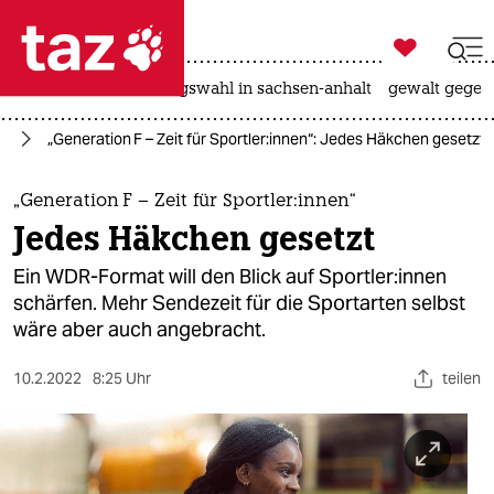

taz zahl ich
hitze
surfen
landtagswahl in sachsen-anhalt
gewalt gegen

taz zahl ich
us
„Generation F – Zeit für Sportler:innen“: Jedes Häkchen gesetzt
taz zahl ich
themen
„Generation F – Zeit für Sportler:innen“
Jedes Häkchen gesetzt
politik
Ein WDR-Format will den Blick auf Sport­le­r:in­nen
öko
schärfen. Mehr Sendezeit für die Sportarten selbst
wäre aber auch angebracht.
gesellschaft
10.2.2022
8:25 Uhr
teilen
kultur
sport