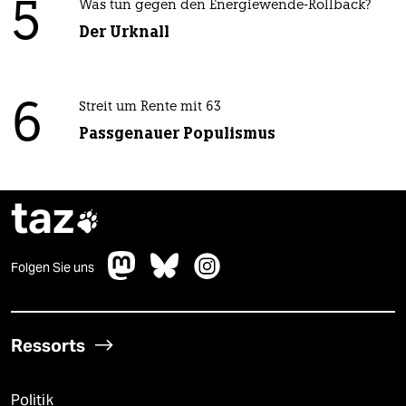
5
Was tun gegen den Energiewende-Rollback?
Der Urknall
6
Streit um Rente mit 63
Passgenauer Populismus
taz

Folgen Sie uns
Ressorts
Politik