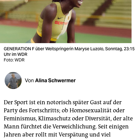
berlin
nord
wahrheit
verlag
GENERATION F über Weitspringerin Maryse Luzolo, Sonntag, 23:15
verlag
Uhr im WDR
Foto: WDR
veranstaltungen
shop
Von
Alina Schwermer
fragen & hilfe
Der Sport ist ein notorisch später Gast auf der
unterstützen
Party des Fortschritts; ob Homosexualität oder
abo
Feminismus, Klimaschutz oder Diversität, der alte
Mann fürchtet die Verweichlichung. Seit einigen
genossenschaft
Jahren aber rollt mit Verspätung und viel