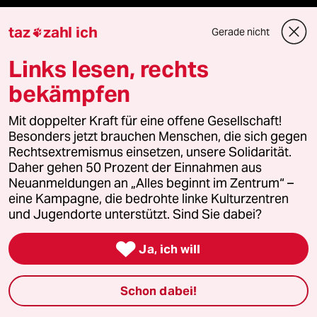
taz zahl ich
taz
zahl ich
Gerade nicht

taz lab Infobrief
Links lesen, rechts
bekämpfen
Mit doppelter Kraft für eine offene Gesellschaft!
Veranstaltungen
Besonders jetzt brauchen Menschen, die sich gegen
Rechtsextremismus einsetzen, unsere Solidarität.
Demnächst
Daher gehen 50 Prozent der Einnahmen aus
Neuanmeldungen an „Alles beginnt im Zentrum“ –
eine Kampagne, die bedrohte linke Kulturzentren
Vor Ort
und Jugendorte unterstützt. Sind Sie dabei?
Live im Stream

Ja, ich will
Vergangene
Schon dabei!
taz lab 2027