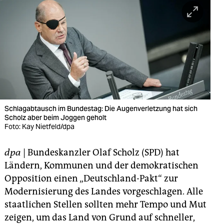
berlin
nord
wahrheit
verlag
verlag
veranstaltungen
Schlagabtausch im Bundestag: Die Augenverletzung hat sich
Scholz aber beim Joggen geholt
shop
Foto: Kay Nietfeld/dpa
fragen & hilfe
dpa
| Bundeskanzler Olaf Scholz (SPD) hat
Ländern, Kommunen und der demokratischen
unterstützen
Opposition einen „Deutschland-Pakt“ zur
abo
Modernisierung des Landes vorgeschlagen. Alle
staatlichen Stellen sollten mehr Tempo und Mut
genossenschaft
zeigen, um das Land von Grund auf schneller,