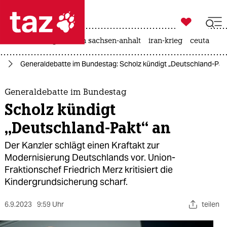

taz zahl ich
hitze
landtagswahl in sachsen-anhalt
iran-krieg
ceuta

taz zahl ich
nd
Generaldebatte im Bundestag: Scholz kündigt „Deutschland-Pak
taz zahl ich
themen
Generaldebatte im Bundestag
Scholz kündigt
politik
„Deutschland-Pakt“ an
öko
Der Kanzler schlägt einen Kraftakt zur
Modernisierung Deutschlands vor. Union-
gesellschaft
Fraktionschef Friedrich Merz kritisiert die
Kindergrundsicherung scharf.
kultur
6.9.2023
sport
9:59 Uhr
teilen