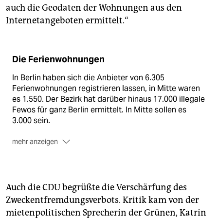
auch die Geodaten der Wohnungen aus den
Internetangeboten ermittelt.“
Die Ferienwohnungen
In Berlin haben sich die Anbieter von 6.305
Ferienwohnungen registrieren lassen, in Mitte waren
es 1.550. Der Bezirk hat darüber hinaus 17.000 illegale
Fewos für ganz Berlin ermittelt. In Mitte sollen es
3.000 sein.
mehr anzeigen
Sozialstadtrat Stephan von Dassel (Grüne) hat sieben
Mitarbeiter, die Anträge bearbeiten oder illegale
Fewos aufspüren. Bürger haben 500 Hinweise
gegeben.
(taz)
Auch die CDU begrüßte die Verschärfung des
Zweckentfremdungsverbots. Kritik kam von der
mietenpolitischen Sprecherin der Grünen, Katrin