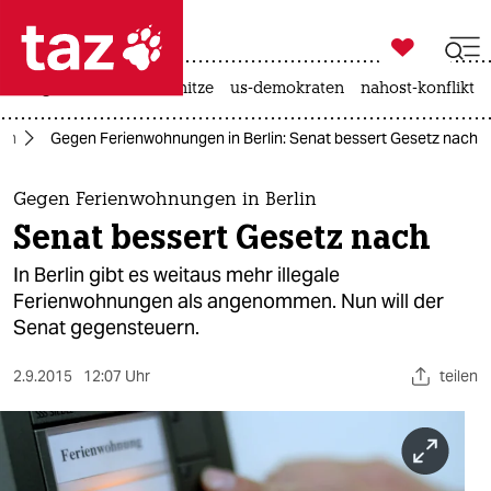

taz zahl ich
krieg in der ukraine
hitze
us-demokraten
nahost-konflikt

taz zahl ich
lin
Gegen Ferienwohnungen in Berlin: Senat bessert Gesetz nach
taz zahl ich
themen
Gegen Ferienwohnungen in Berlin
Senat bessert Gesetz nach
politik
In Berlin gibt es weitaus mehr illegale
öko
Ferienwohnungen als angenommen. Nun will der
Senat gegensteuern.
gesellschaft
2.9.2015
12:07 Uhr
teilen
kultur
sport