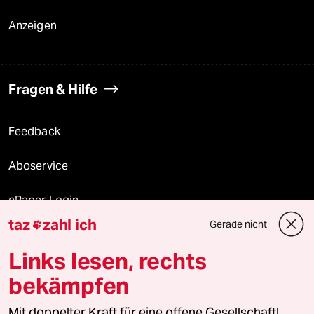
Anzeigen
Fragen & Hilfe
Feedback
Aboservice
ePaper Login
taz
zahl ich
Gerade nicht

Downloads für Abonnierende
Links lesen, rechts
bekämpfen
© 2026 taz Verlags und Vertriebs GmbH
Alle Rechte vorbehalten. Bei rechtlichen Fragen oder für Genehmigungen
Mit doppelter Kraft für eine offene Gesellschaft!