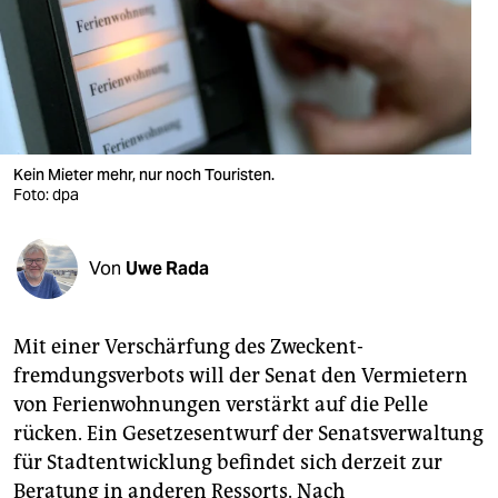
berlin
nord
wahrheit
verlag
Kein Mieter mehr, nur noch Touristen.
verlag
Foto: dpa
veranstaltungen
Von
Uwe Rada
shop
fragen & hilfe
Mit einer Verschärfung des Zweck­ent­
unterstützen
fremdungsverbots will der Senat den Vermietern
von Ferienwohnungen verstärkt auf die Pelle
abo
rücken. Ein Gesetzes­entwurf der Senatsverwaltung
genossenschaft
für Stadtentwicklung befindet sich derzeit zur
Beratung in anderen Ressorts. Nach