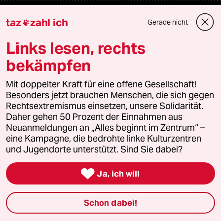
Mehr taz Lesestoff
taz
zahl ich
Gerade nicht

Links lesen, rechts
taz Blogs
bekämpfen
taz FUTURZWEI
Mit doppelter Kraft für eine offene Gesellschaft!
Besonders jetzt brauchen Menschen, die sich gegen
Le Monde diplomatique
Rechtsextremismus einsetzen, unsere Solidarität.
Daher gehen 50 Prozent der Einnahmen aus
taz Archiv
Neuanmeldungen an „Alles beginnt im Zentrum“ –
eine Kampagne, die bedrohte linke Kulturzentren
und Jugendorte unterstützt. Sind Sie dabei?
Mehr taz Angebote

Ja, ich will
Reisen
Schon dabei!