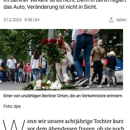
berlin
das Auto, Veränderung ist nicht in Sicht.
nord
21.2.2023
9:38 Uhr
teilen
wahrheit
verlag
verlag
veranstaltungen
shop
fragen & hilfe
unterstützen
Einer von unzähligen Berliner Orten, die an Verkehrstote erinnern
Foto: dpa
abo
W
genossenschaft
enn wir unsere achtjährige Tochter kurz
vor dem Abendessen fragen, ob sie noch