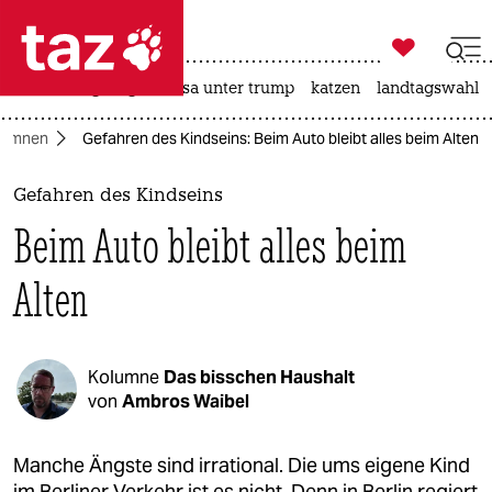

taz zahl ich
hitze
bergsteigen
usa unter trump
katzen
landtagswahl i

taz zahl ich
lumnen
Gefahren des Kindseins: Beim Auto bleibt alles beim Alten
taz zahl ich
themen
Gefahren des Kindseins
Beim Auto bleibt alles beim
politik
Alten
öko
gesellschaft
Kolumne
Das bisschen Haushalt
kultur
von
Ambros Waibel
sport
Manche Ängste sind irrational. Die ums eigene Kind
im Berliner Verkehr ist es nicht. Denn in Berlin regiert