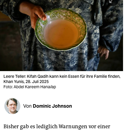
berlin
nord
wahrheit
verlag
verlag
veranstaltungen
shop
Leere Teller: Kifah Qadih kann kein Essen für ihre Familie finden,
Khan Yunis, 28. Juli 2025
fragen & hilfe
Foto: Abdel Kareem Hana/ap
unterstützen
Von
Dominic Johnson
abo
genossenschaft
Bisher gab es lediglich Warnungen vor einer