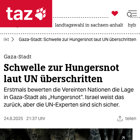

taz zahl ich
niedrigwasser
rente
landtagswahl in sachsen-anhalt
hybri

taz zahl ich
flikt
Gaza-Stadt: Schwelle zur Hungersnot laut UN überschritten
taz zahl ich
themen
Gaza-Stadt
Schwelle zur Hungersnot
politik
laut UN überschritten
öko
Erstmals bewerten die Vereinten Nationen die Lage
in Gaza-Stadt als „Hungersnot“. Israel weist das
gesellschaft
zurück, aber die UN-Experten sind sich sicher.
kultur
24.8.2025
21:37 Uhr
teilen
sport