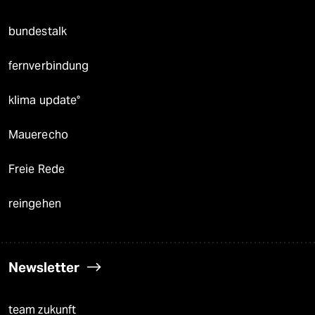
bundestalk
fernverbindung
klima update°
Mauerecho
Freie Rede
reingehen
Newsletter
team zukunft