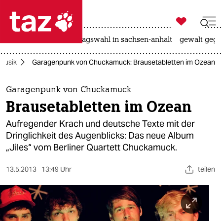

taz zahl ich
nahost-konflikt
landtagswahl in sachsen-anhalt
gewalt gege

taz zahl ich
Musik
Garagenpunk von Chuckamuck: Brausetabletten im Ozean
taz zahl ich
themen
Garagenpunk von Chuckamuck
Brausetabletten im Ozean
politik
Aufregender Krach und deutsche Texte mit der
öko
Dringlichkeit des Augenblicks: Das neue Album
„Jiles“ vom Berliner Quartett Chuckamuck.
gesellschaft
13.5.2013
13:49 Uhr
teilen
kultur
sport