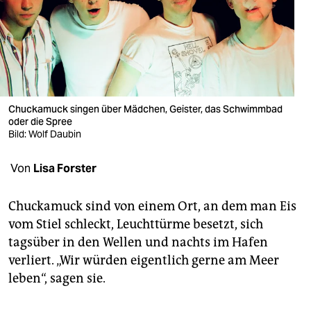
berlin
nord
wahrheit
verlag
Chuckamuck singen über Mädchen, Geister, das Schwimmbad
verlag
oder die Spree
Bild: Wolf Daubin
veranstaltungen
Von
Lisa Forster
shop
fragen & hilfe
Chuckamuck sind von einem Ort, an dem man Eis
vom Stiel schleckt, Leuchttürme besetzt, sich
unterstützen
tagsüber in den Wellen und nachts im Hafen
abo
verliert. „Wir würden eigentlich gerne am Meer
leben“, sagen sie.
genossenschaft