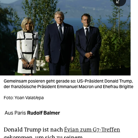
berlin
nord
wahrheit
verlag
verlag
veranstaltungen
shop
Gemeinsam posieren geht gerade so: US-Präsident Donald Trump,
der französische Präsident Emmanuel Macron und Ehefrau Brigitte
fragen & hilfe
Foto: Yoan Valat/epa
unterstützen
Aus Paris
Rudolf Balmer
abo
genossenschaft
Donald Trump ist nach
Évian zum G7-Treffen
gekommen, um sich zu seinem