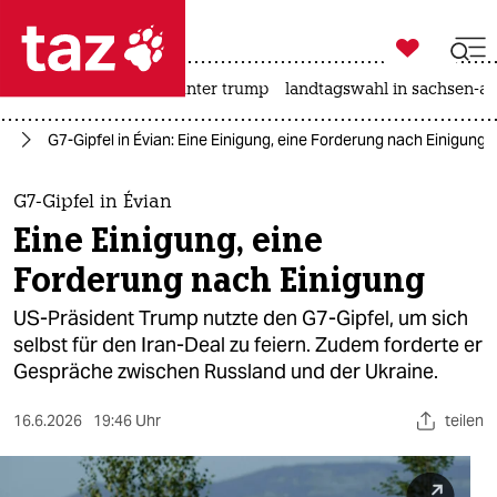

taz zahl ich
nahost-konflikt
usa unter trump
landtagswahl in sachsen-an

taz zahl ich
ne
G7-Gipfel in Évian: Eine Einigung, eine Forderung nach Einigung
taz zahl ich
themen
G7-Gipfel in Évian
Eine Einigung, eine
politik
Forderung nach Einigung
öko
US-Präsident Trump nutzte den G7-Gipfel, um sich
selbst für den Iran-Deal zu feiern. Zudem forderte er
gesellschaft
Gespräche zwischen Russland und der Ukraine.
kultur
16.6.2026
19:46 Uhr
teilen
sport