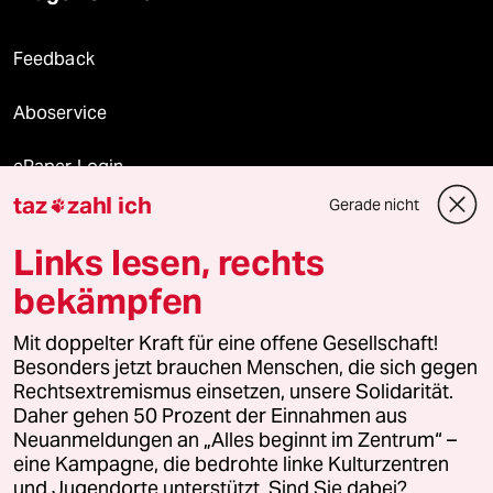
Feedback
Aboservice
ePaper Login
taz
zahl ich
Gerade nicht

Downloads für Abonnierende
Links lesen, rechts
bekämpfen
© 2026 taz Verlags und Vertriebs GmbH
Mit doppelter Kraft für eine offene Gesellschaft!
Alle Rechte vorbehalten. Bei rechtlichen Fragen oder für Genehmigungen
wenden Sie sich bitte an
lizenzen@taz.de
Besonders jetzt brauchen Menschen, die sich gegen
Rechtsextremismus einsetzen, unsere Solidarität.
Daher gehen 50 Prozent der Einnahmen aus
Feedback
Redaktionsstatut
Kommune-Richtlinien
KI-
Neuanmeldungen an „Alles beginnt im Zentrum“ –
eine Kampagne, die bedrohte linke Kulturzentren
Leitlinie
Informant
Datenschutz
Impressum
AGB
und Jugendorte unterstützt. Sind Sie dabei?