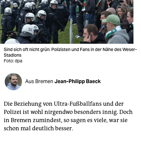
berlin
nord
wahrheit
verlag
Sind sich oft nicht grün: Polizisten und Fans in der Nähe des Weser-
Stadions
verlag
Foto: dpa
veranstaltungen
shop
Aus Bremen
Jean-Philipp Baeck
fragen & hilfe
Die Beziehung von Ultra-Fußballfans und der
unterstützen
Polizei ist wohl nirgendwo besonders innig. Doch
abo
in Bremen zumindest, so sagen es viele, war sie
schon mal deutlich besser.
genossenschaft