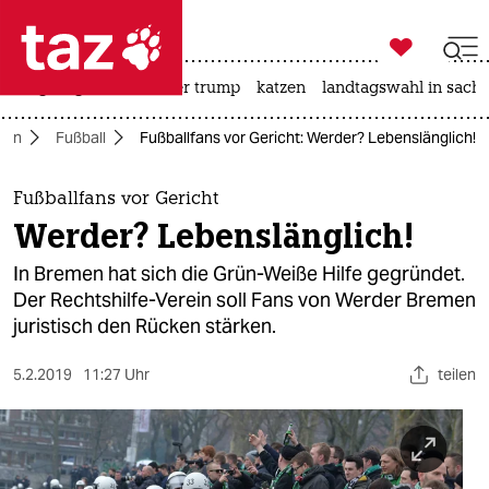

taz zahl ich
bergsteigen
usa unter trump
katzen
landtagswahl in sachs

taz zahl ich
men
Fußball
Fußballfans vor Gericht: Werder? Lebenslänglich!
taz zahl ich
themen
Fußballfans vor Gericht
Werder? Lebenslänglich!
politik
In Bremen hat sich die Grün-Weiße Hilfe gegründet.
öko
Der Rechtshilfe-Verein soll Fans von Werder Bremen
juristisch den Rücken stärken.
gesellschaft
5.2.2019
11:27 Uhr
teilen
kultur
sport