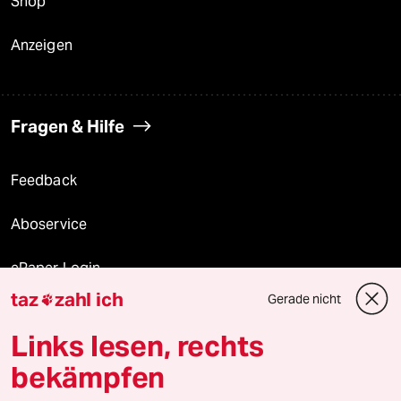
Shop
Anzeigen
Fragen & Hilfe
Feedback
Aboservice
ePaper Login
taz
zahl ich
Gerade nicht

Downloads für Abonnierende
Links lesen, rechts
bekämpfen
© 2026 taz Verlags und Vertriebs GmbH