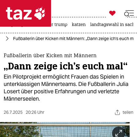

taz zahl ich
bergsteigen
usa unter trump
katzen
landtagswahl in sachs

taz zahl ich
25
Fußballerin über Kicken mit Männern: „Dann zeige ich's euch mal
taz zahl ich
themen
Fußballerin über Kicken mit Männern
„Dann zeige ich's euch mal“
politik
Ein Pilotprojekt ermöglicht Frauen das Spielen in
öko
unterklassigen Männerteams. Die Fußballerin Julia
Losert über positive Erfahrungen und verletzte
gesellschaft
Männerseelen.
kultur
26.7.2025
20:26 Uhr
teilen
sport