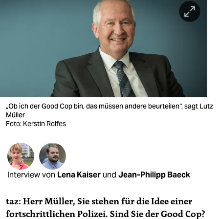
berlin
nord
wahrheit
verlag
verlag
veranstaltungen
„Ob ich der Good Cop bin, das müssen andere beurteilen“, sagt Lutz
Müller
shop
Foto: Kerstin Rolfes
fragen & hilfe
unterstützen
Interview von
Lena Kaiser
und
Jean-Philipp Baeck
abo
taz: Herr Müller, Sie stehen für die Idee einer
genossenschaft
fortschrittlichen Polizei. Sind Sie der Good Cop?