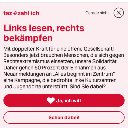
Ich will das nicht kleinreden. Polizisten und
taz
zahl ich
Gerade nicht

Polizistinnen sind in vielen Situationen darauf
angewiesen, dass sie sich gegenseitig schützen.
Links lesen, rechts
Das sind Gefahrengemeinschaften, und dieser
bekämpfen
Gedanke, dass man voneinander abhängig ist, der
spielt natürlich auch in der Frage eine Rolle, wie
Mit doppelter Kraft für eine offene Gesellschaft!
man Fehlverhalten wahrnimmt.
Besonders jetzt brauchen Menschen, die sich gegen
Rechtsextremismus einsetzen, unsere Solidarität.
Daher gehen 50 Prozent der Einnahmen aus
Muss man etwas gegen diesen Korpsgeist tun?
Neuanmeldungen an „Alles beginnt im Zentrum“ –
eine Kampagne, die bedrohte linke Kulturzentren
Es ist gut, den Kolleginnen und Kollegen da eine
und Jugendorte unterstützt. Sind Sie dabei?
Hilfestellung zu geben. Das eine ist Kollegialität:

Die ist gewünscht, und wir brauchen den
Ja, ich will
Teamzusammenhalt. Aber wenn Dinge nicht gut
laufen, Einzelne übers Ziel hinausgeschossen sind
Schon dabei!
oder sich auch bewusst falsch verhalten haben,