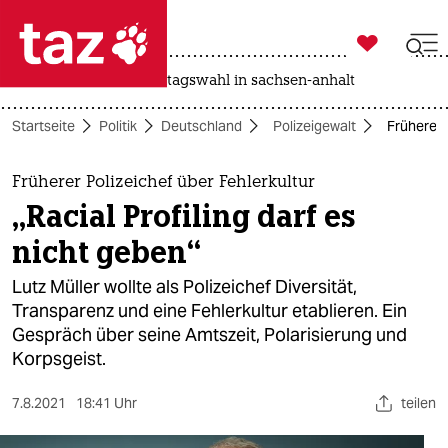

taz zahl ich
drohnen
rente
landtagswahl in sachsen-anhalt

taz zahl ich
Startseite
Politik
Deutschland
Polizeigewalt
Früherer P
taz zahl ich
themen
Früherer Polizeichef über Fehlerkultur
„Racial Profiling darf es
politik
nicht geben“
öko
Lutz Müller wollte als Polizeichef Diversität,
Transparenz und eine Fehlerkultur etablieren. Ein
gesellschaft
Gespräch über seine Amtszeit, Polarisierung und
Korpsgeist.
kultur
sport
7.8.2021
18:41 Uhr
teilen