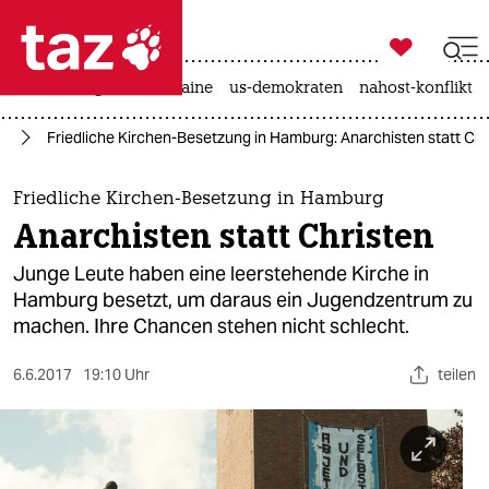

taz zahl ich
hitze
krieg in der ukraine
us-demokraten
nahost-konflikt

taz zahl ich
rg
Friedliche Kirchen-Besetzung in Hamburg: Anarchisten statt Chr
taz zahl ich
themen
Friedliche Kirchen-Besetzung in Hamburg
Anarchisten statt Christen
politik
Junge Leute haben eine leerstehende Kirche in
öko
Hamburg besetzt, um daraus ein Jugendzentrum zu
machen. Ihre Chancen stehen nicht schlecht.
gesellschaft
6.6.2017
19:10 Uhr
teilen
kultur
sport