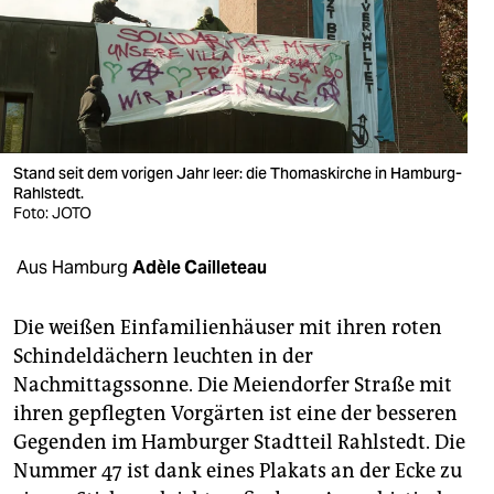
berlin
nord
wahrheit
verlag
Stand seit dem vorigen Jahr leer: die Thomaskirche in Hamburg-
verlag
Rahlstedt.
Foto: JOTO
veranstaltungen
Aus Hamburg
Adèle Cailleteau
shop
fragen & hilfe
Die weißen Einfamilienhäuser mit ihren roten
Schindeldächern leuchten in der
unterstützen
Nachmittagssonne. Die Meiendorfer Straße mit
abo
ihren gepflegten Vorgärten ist eine der besseren
Gegenden im Hamburger Stadtteil Rahlstedt. Die
genossenschaft
Nummer 47 ist dank eines Plakats an der Ecke zu