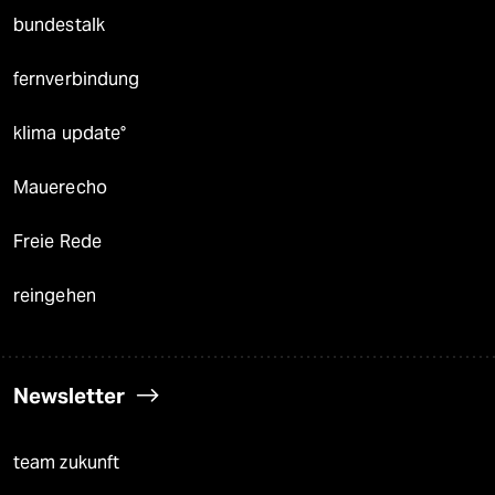
bundestalk
fernverbindung
klima update°
Mauerecho
Freie Rede
reingehen
Newsletter
team zukunft