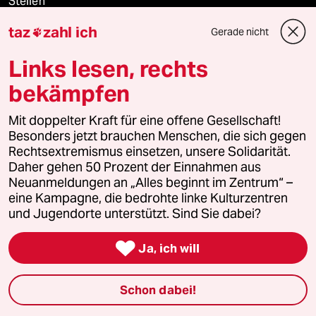
Stellen
taz
zahl ich
Gerade nicht

Presse
Links lesen, rechts
bekämpfen
Unterstützen
Mit doppelter Kraft für eine offene Gesellschaft!
Besonders jetzt brauchen Menschen, die sich gegen
abo
Rechtsextremismus einsetzen, unsere Solidarität.
Daher gehen 50 Prozent der Einnahmen aus
genossenschaft
Neuanmeldungen an „Alles beginnt im Zentrum“ –
eine Kampagne, die bedrohte linke Kulturzentren
taz zahl ich
und Jugendorte unterstützt. Sind Sie dabei?

recherchefonds ausland
Ja, ich will
panterstiftung
Schon dabei!
panterpreis 2026