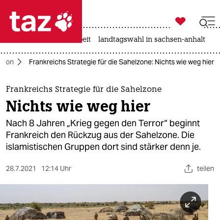

taz zahl ich
autowahn
hitze
arbeit
landtagswahl in sachsen-anhalt

taz zahl ich
cron
Frankreichs Strategie für die Sahelzone: Nichts wie weg hier
taz zahl ich
themen
Frankreichs Strategie für die Sahelzone
Nichts wie weg hier
politik
Nach 8 Jahren „Krieg gegen den Terror“ beginnt
öko
Frankreich den Rückzug aus der Sahelzone. Die
islamistischen Gruppen dort sind stärker denn je.
gesellschaft
28.7.2021
12:14 Uhr
teilen
kultur
sport