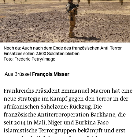
berlin
nord
wahrheit
verlag
Noch da: Auch nach dem Ende des französischen Anti-Terror-
verlag
Einsatzes sollen 2.500 Soldaten bleiben
Foto: Frederic Petry/imago
veranstaltungen
Aus Brüssel
François Misser
shop
fragen & hilfe
Frankreichs Präsident Emmanuel Macron hat eine
neue Strategie
im Kampf gegen den Terror
in der
unterstützen
afrikanischen Sahelzone: Rückzug. Die
abo
französische Antiterroroperation Barkhane, die
seit 2014 in Mali, Niger und Burkina Faso
genossenschaft
islamistische Terrorgruppen bekämpft und erst