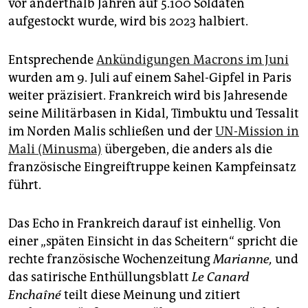
epaper login
vor anderthalb Jahren auf 5.100 Soldaten
aufgestockt wurde, wird bis 2023 halbiert.
Entsprechende
Ankündigungen Macrons im Juni
wurden am 9. Juli auf einem Sahel-Gipfel in Paris
weiter präzisiert. Frankreich wird bis Jahresende
seine Militärbasen in Kidal, Timbuktu und Tessalit
im Norden Malis schließen und der
UN-Mission in
Mali (Minusma)
übergeben, die anders als die
französische Eingreiftruppe keinen Kampfeinsatz
führt.
Das Echo in Frankreich darauf ist einhellig. Von
einer „späten Einsicht in das Scheitern“ spricht die
rechte französische Wochenzeitung
Marianne,
und
das satirische Enthüllungsblatt
Le Canard
Enchaîné
teilt diese Meinung und zitiert