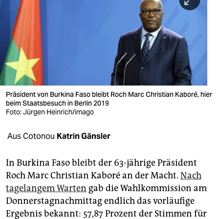
berlin
nord
wahrheit
verlag
verlag
Präsident von Burkina Faso bleibt Roch Marc Christian Kaboré, hier
beim Staatsbesuch in Berlin 2019
veranstaltungen
Foto: Jürgen Heinrich/imago
shop
Aus Cotonou
Katrin Gänsler
fragen & hilfe
unterstützen
In Burkina Faso bleibt der 63-jährige Präsident
Roch Marc Christian Kaboré an der Macht.
Nach
abo
tagelangem Warten
gab die Wahlkommission am
Donnerstagnachmittag endlich das vorläufige
genossenschaft
Ergebnis bekannt: 57,87 Prozent der Stimmen für