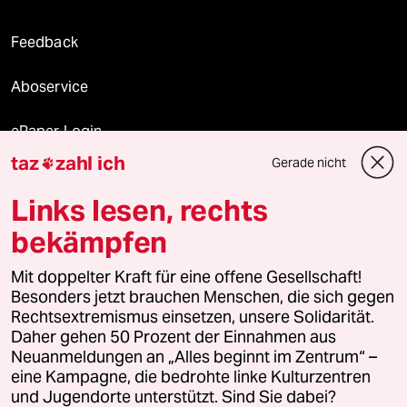
Feedback
Aboservice
ePaper Login
taz
zahl ich
Gerade nicht

Downloads für Abonnierende
Links lesen, rechts
bekämpfen
© 2026 taz Verlags und Vertriebs GmbH
Mit doppelter Kraft für eine offene Gesellschaft!
Alle Rechte vorbehalten. Bei rechtlichen Fragen oder für Genehmigungen
wenden Sie sich bitte an
lizenzen@taz.de
Besonders jetzt brauchen Menschen, die sich gegen
Rechtsextremismus einsetzen, unsere Solidarität.
Daher gehen 50 Prozent der Einnahmen aus
Feedback
Redaktionsstatut
Kommune-Richtlinien
KI-
Neuanmeldungen an „Alles beginnt im Zentrum“ –
eine Kampagne, die bedrohte linke Kulturzentren
Leitlinie
Informant
Datenschutz
Impressum
AGB
und Jugendorte unterstützt. Sind Sie dabei?