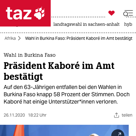

taz zahl ich
niedrigwasser
rente
landtagswahl in sachsen-anhalt
hybri

taz zahl ich
Afrika
Wahl in Burkina Faso: Präsident Kaboré im Amt bestätigt
taz zahl ich
themen
Wahl in Burkina Faso
Präsident Kaboré im Amt
politik
bestätigt
öko
Auf den 63-Jährigen entfallen bei den Wahlen in
Burkina Faso knapp 58 Prozent der Stimmen. Doch
gesellschaft
Kaboré hat einige Unterstützer*innen verloren.
kultur
26.11.2020
18:22 Uhr
teilen
sport