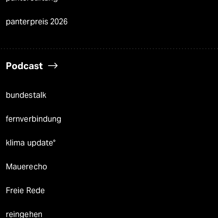
panterpreis 2026
Podcast
bundestalk
fernverbindung
klima update°
Mauerecho
Freie Rede
reingehen