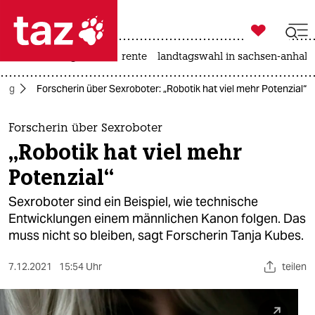

taz zahl ich
hitze
niedrigwasser
rente
landtagswahl in sachsen-anhalt

taz zahl ich
ltag
Forscherin über Sexroboter: „Robotik hat viel mehr Potenzial“
taz zahl ich
themen
Forscherin über Sexroboter
„Robotik hat viel mehr
politik
Potenzial“
öko
Sexroboter sind ein Beispiel, wie technische
Entwicklungen einem männlichen Kanon folgen. Das
gesellschaft
muss nicht so bleiben, sagt Forscherin Tanja Kubes.
kultur
7.12.2021
15:54 Uhr
teilen
sport