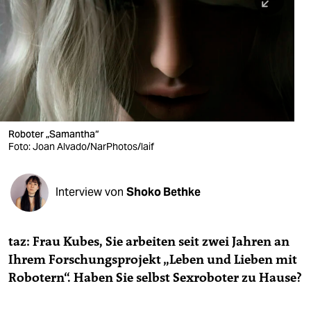
berlin
nord
wahrheit
verlag
verlag
Roboter „Samantha“
Foto: Joan Alvado/NarPhotos/laif
veranstaltungen
shop
Interview von
Shoko Bethke
fragen & hilfe
unterstützen
taz: Frau Kubes, Sie arbeiten seit zwei Jahren an
Ihrem Forschungsprojekt „Leben und Lieben mit
abo
Robotern“. Haben Sie selbst Sexroboter zu Hause?
genossenschaft