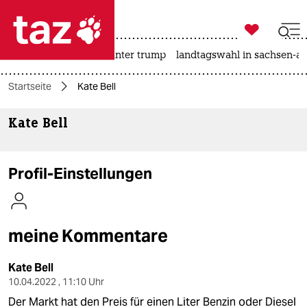

taz zahl ich
nahost-konflikt
usa unter trump
landtagswahl in sachsen-an

taz zahl ich
Startseite
Kate Bell
taz zahl ich
Kate Bell
themen
politik
Profil-Einstellungen
öko
gesellschaft
meine Kommentare
kultur
Kate Bell
sport
10.04.2022 , 11:10 Uhr
Der Markt hat den Preis für einen Liter Benzin oder Diesel