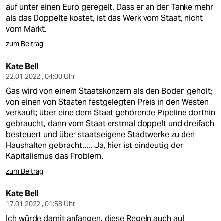
berlin
auf unter einen Euro geregelt. Dass er an der Tanke mehr
als das Doppelte kostet, ist das Werk vom Staat, nicht
nord
vom Markt.
wahrheit
zum Beitrag
verlag
Kate Bell
22.01.2022 , 04:00 Uhr
verlag
Gas wird von einem Staatskonzern als den Boden geholt;
von einen von Staaten festgelegten Preis in den Westen
veranstaltungen
verkauft; über eine dem Staat gehörende Pipeline dorthin
gebraucht, dann vom Staat erstmal doppelt und dreifach
shop
besteuert und über staatseigene Stadtwerke zu den
fragen & hilfe
Haushalten gebracht..... Ja, hier ist eindeutig der
Kapitalismus das Problem.
unterstützen
zum Beitrag
abo
Kate Bell
genossenschaft
17.01.2022 , 01:58 Uhr
Ich würde damit anfangen, diese Regeln auch auf