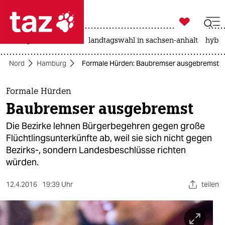

taz zahl ich
niedrigwasser
rente
landtagswahl in sachsen-anhalt
hybri

taz zahl ich
Nord
Hamburg
Formale Hürden: Baubremser ausgebremst
taz zahl ich
themen
Formale Hürden
Baubremser ausgebremst
politik
Die Bezirke lehnen Bürgerbegehren gegen große
öko
Flüchtlingsunterkünfte ab, weil sie sich nicht gegen
Bezirks-, sondern Landesbeschlüsse richten
gesellschaft
würden.
kultur
12.4.2016
19:39 Uhr
teilen
sport