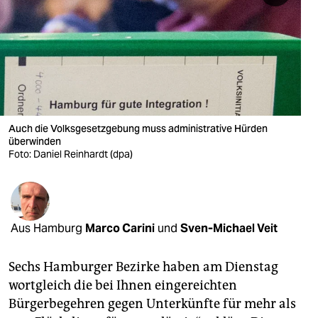
berlin
nord
wahrheit
verlag
verlag
Auch die Volksgesetzgebung muss administrative Hürden
überwinden
veranstaltungen
Foto: Daniel Reinhardt (dpa)
shop
fragen & hilfe
Aus Hamburg
Marco Carini
und
Sven-Michael Veit
unterstützen
abo
Sechs Hamburger Bezirke haben am Dienstag
wortgleich die bei Ihnen eingereichten
genossenschaft
Bürgerbegehren gegen Unterkünfte für mehr als