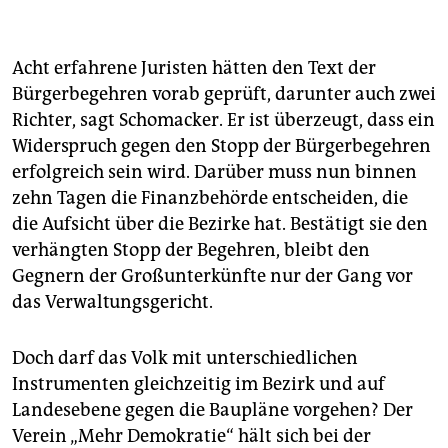
Durchführung eines Volksentscheids, muss von
mindestens fünf Prozent (gut 60.000) HamburgerInnen
unterstützt werden.
Acht erfahrene Juristen hätten den Text der
Bürgerbegehren vorab geprüft, darunter auch zwei
Volksentscheid:
Beim Volksentscheid stimmen die
Richter, sagt Schomacker. Er ist überzeugt, dass ein
wahlberechtigten BürgerInnen direkt über das
Anliegen eines Volksbegehrens ab. Sie können dabei
Widerspruch gegen den Stopp der Bürgerbegehren
nur mit „Ja“ oder „Nein“ abstimmen.
erfolgreich sein wird. Darüber muss nun binnen
zehn Tagen die Finanzbehörde entscheiden, die
Auf Bezirksebene
können analog Bürgerbegehren
die Aufsicht über die Bezirke hat. Bestätigt sie den
und Bürgerentscheide durchgeführt werden. Sie
haben den Rang eines Beschlusses der
verhängten Stopp der Begehren, bleibt den
Bezirksversammlung und binden Senat und
Gegnern der Großunterkünfte nur der Gang vor
Bürgerschaft nicht.
das Verwaltungsgericht.
Doch darf das Volk mit unterschiedlichen
Instrumenten gleichzeitig im Bezirk und auf
Landesebene gegen die Baupläne vorgehen? Der
Verein „Mehr Demokratie“ hält sich bei der