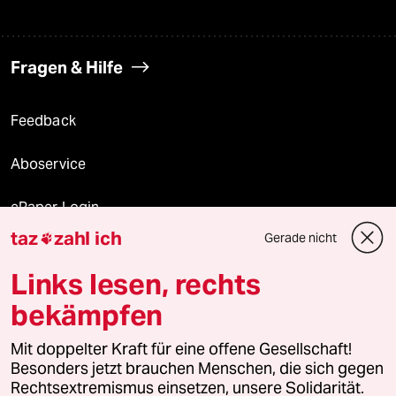
Fragen & Hilfe
Feedback
Aboservice
ePaper Login
taz
zahl ich
Gerade nicht

Downloads für Abonnierende
Links lesen, rechts
bekämpfen
© 2026 taz Verlags und Vertriebs GmbH
Mit doppelter Kraft für eine offene Gesellschaft!
Alle Rechte vorbehalten. Bei rechtlichen Fragen oder für Genehmigungen
wenden Sie sich bitte an
lizenzen@taz.de
Besonders jetzt brauchen Menschen, die sich gegen
Rechtsextremismus einsetzen, unsere Solidarität.