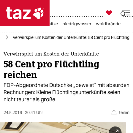

taz zahl ich
krieg in der ukraine
hitze
niedrigwasser
waldbrände

taz zahl ich
rg
Verwirrspiel um Kosten der Unterkünfte: 58 Cent pro Flüchtling 
taz zahl ich
themen
Verwirrspiel um Kosten der Unterkünfte
58 Cent pro Flüchtling
politik
reichen
öko
FDP-Abgeordnete Dutschke „beweist“ mit absurden
Rechnungen: Kleine Flüchtlingsunterkünfte seien
gesellschaft
nicht teurer als große.
kultur
24.5.2016
20:41 Uhr
teilen
sport