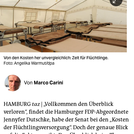
berlin
nord
wahrheit
verlag
verlag
Von den Kosten her unvergleichlich: Zelt für Flüchtlinge.
Foto: Angelika Warmut/dpa
veranstaltungen
shop
Von
Marco Carini
fragen & hilfe
unterstützen
HAMBURG
taz
| „Vollkommen den Überblick
verloren“, findet die Hamburger FDP-Abgeordnete
abo
Jennyfer Dutschke, habe der Senat bei den „Kosten
genossenschaft
der Flüchtlingsversorgung“. Doch der genaue Blick