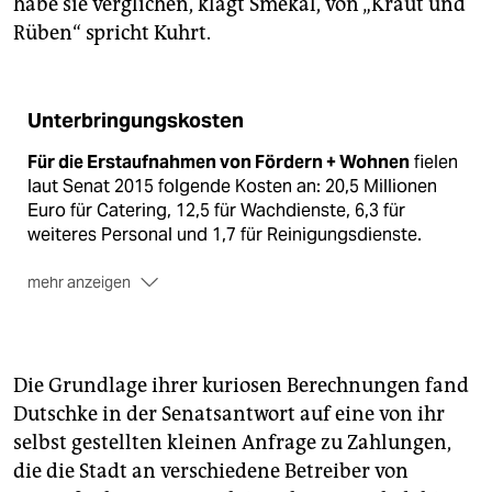
habe sie verglichen, klagt Smekal, von „Kraut und
Rüben“ spricht Kuhrt.
Unterbringungskosten
Für die Erstaufnahmen von Fördern + Wohnen
fielen
laut Senat 2015 folgende Kosten an: 20,5 Millionen
Euro für Catering, 12,5 für Wachdienste, 6,3 für
weiteres Personal und 1,7 für Reinigungsdienste.
mehr anzeigen
Fünf Grundstücke
am Bargkoppelstieg, Geutensweg,
an der Harburger Poststraße, am Havighorster Weg
und Hellmesberger Weg erwarb die Stadt, um hier
Erstaufnahmen zu bauen. Kosten der
Die Grundlage ihrer kuriosen Berechnungen fand
Grundstückskäufe: 32,6 Millionen Euro.
Dutschke in der Senatsantwort auf eine von ihr
selbst gestellten kleinen Anfrage zu Zahlungen,
die die Stadt an verschiedene Betreiber von