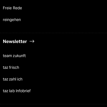
Freie Rede
reingehen
Newsletter
team zukunft
taz frisch
taz zahl ich
taz lab Infobrief