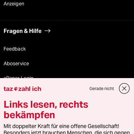
Anzeigen
Fragen & Hilfe
Feedback
Aboservice
ePaper Login
taz
zahl ich
Gerade nicht

Downloads für Abonnierende
Links lesen, rechts
bekämpfen
© 2026 taz Verlags und Vertriebs GmbH
Mit doppelter Kraft für eine offene Gesellschaft!
Alle Rechte vorbehalten. Bei rechtlichen Fragen oder für Genehmigungen
wenden Sie sich bitte an
lizenzen@taz.de
Besonders jetzt brauchen Menschen, die sich gegen