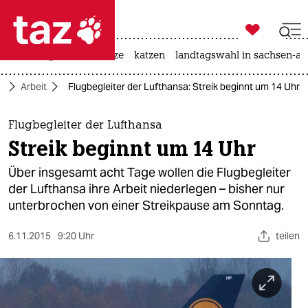

taz zahl ich
iran-krieg
ceuta
hitze
katzen
landtagswahl in sachsen-an

taz zahl ich
o
Arbeit
Flugbegleiter der Lufthansa: Streik beginnt um 14 Uhr
taz zahl ich
themen
Flugbegleiter der Lufthansa
Streik beginnt um 14 Uhr
politik
Über insgesamt acht Tage wollen die Flugbegleiter
öko
der Lufthansa ihre Arbeit niederlegen – bisher nur
unterbrochen von einer Streikpause am Sonntag.
gesellschaft
6.11.2015
9:20 Uhr
teilen
kultur
sport