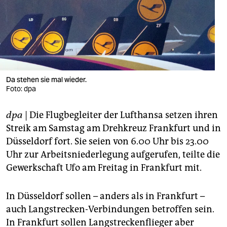
berlin
nord
wahrheit
verlag
Da stehen sie mal wieder.
verlag
Foto: dpa
veranstaltungen
dpa
| Die Flugbegleiter der Lufthansa setzen ihren
Streik am Samstag am Drehkreuz Frankfurt und in
shop
Düsseldorf fort. Sie seien von 6.00 Uhr bis 23.00
fragen & hilfe
Uhr zur Arbeitsniederlegung aufgerufen, teilte die
Gewerkschaft Ufo am Freitag in Frankfurt mit.
unterstützen
abo
In Düsseldorf sollen – anders als in Frankfurt –
auch Langstrecken-Verbindungen betroffen sein.
genossenschaft
In Frankfurt sollen Langstreckenflieger aber