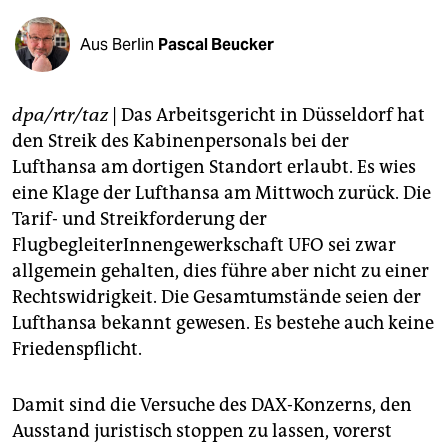
berlin
Aus Berlin
Pascal Beucker
nord
wahrheit
dpa/rtr/taz
| Das Arbeitsgericht in Düsseldorf hat
verlag
den Streik des Kabinenpersonals bei der
Lufthansa am dortigen Standort erlaubt. Es wies
verlag
eine Klage der Lufthansa am Mittwoch zurück. Die
veranstaltungen
Tarif- und Streikforderung der
FlugbegleiterInnengewerkschaft UFO sei zwar
shop
allgemein gehalten, dies führe aber nicht zu einer
fragen & hilfe
Rechtswidrigkeit. Die Gesamtumstände seien der
Lufthansa bekannt gewesen. Es bestehe auch keine
unterstützen
Friedenspflicht.
abo
Damit sind die Versuche des DAX-Konzerns, den
genossenschaft
Ausstand juristisch stoppen zu lassen, vorerst