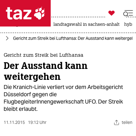

taz zahl ich
niedrigwasser
rente
landtagswahl in sachsen-anhalt
hybri

taz zahl ich
it
Gericht zum Streik bei Lufthansa: Der Ausstand kann weitergeh
taz zahl ich
themen
Gericht zum Streik bei Lufthansa
Der Ausstand kann
politik
weitergehen
öko
Die Kranich-Linie verliert vor dem Arbeitsgericht
Düsseldorf gegen die
gesellschaft
FlugbegleiterInnengewerkschaft UFO. Der Streik
bleibt erlaubt.
kultur
sport
11.11.2015
19:12 Uhr
teilen