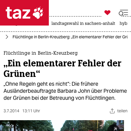

taz zahl ich
niedrigwasser
rente
landtagswahl in sachsen-anhalt
hybri

taz zahl ich
nd
Flüchtlinge in Berlin-Kreuzberg: „Ein elementarer Fehler der Grü
taz zahl ich
themen
Flüchtlinge in Berlin-Kreuzberg
„Ein elementarer Fehler der
politik
Grünen“
öko
„Ohne Regeln geht es nicht“: Die frühere
Ausländerbeauftragte Barbara John über Probleme
gesellschaft
der Grünen bei der Betreuung von Flüchtlingen.
kultur
3.7.2014
13:11 Uhr
teilen
sport