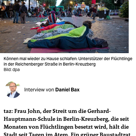
berlin
nord
wahrheit
verlag
verlag
Können mal wieder zu Hause schlafen: Unterstützer der Flüchtlinge
in der Reichenberger Straße in Berlin-Kreuzberg
veranstaltungen
Bild: dpa
shop
fragen & hilfe
Interview von
Daniel Bax
unterstützen
taz: Frau John, der Streit um die Gerhard-
abo
Hauptmann-Schule in Berlin-Kreuzberg, die seit
genossenschaft
Monaten von Flüchtlingen besetzt wird, hält die
Stadt seit Tagen im Atem. Ein grüner Baustadtrat