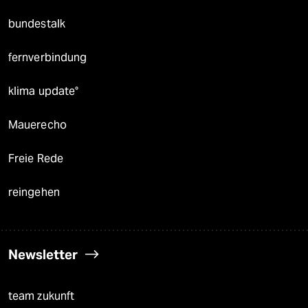
bundestalk
fernverbindung
klima update°
Mauerecho
Freie Rede
reingehen
Newsletter
team zukunft