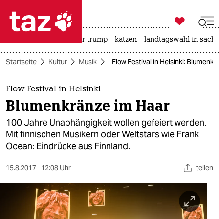

taz zahl ich
bergsteigen
usa unter trump
katzen
landtagswahl in sachs

taz zahl ich
Startseite
Kultur
Musik
Flow Festival in Helsinki: Blumenk
taz zahl ich
themen
Flow Festival in Helsinki
Blumenkränze im Haar
politik
100 Jahre Unabhängigkeit wollen gefeiert werden.
öko
Mit finnischen Musikern oder Weltstars wie Frank
Ocean: Eindrücke aus Finnland.
gesellschaft
15.8.2017
12:08 Uhr
teilen
kultur
sport