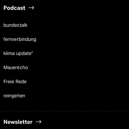
Podcast
bundestalk
fernverbindung
klima update°
Mauerecho
Freie Rede
reingehen
Newsletter