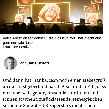
berlin
nord
wahrheit
verlag
Keine Angst, dieser Mensch – die TV-Figur Rölli – hat in echt eine
verlag
ganz normale Nase
Foto: Flow Festival
veranstaltungen
shop
Von
Jens Uthoff
fragen & hilfe
Und dann hat Frank Ocean noch einen Liebesgruß
unterstützen
an das Gastgeberland parat. Also für den Fall, dass
abo
eine überwältigende, Tausende Finninnen und
Finnen staunend zurücklassende, seinesgleichen
genossenschaft
suchende Show des US-Superstars nicht schon