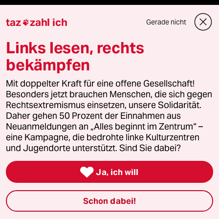
Mehr taz Angebote
taz
zahl ich
Gerade nicht

Links lesen, rechts
Reisen
bekämpfen
Kantine
Mit doppelter Kraft für eine offene Gesellschaft!
Shop
Besonders jetzt brauchen Menschen, die sich gegen
Rechtsextremismus einsetzen, unsere Solidarität.
Daher gehen 50 Prozent der Einnahmen aus
Anzeigen
Neuanmeldungen an „Alles beginnt im Zentrum“ –
eine Kampagne, die bedrohte linke Kulturzentren
und Jugendorte unterstützt. Sind Sie dabei?
Fragen & Hilfe

Ja, ich will
Feedback
Schon dabei!
Aboservice