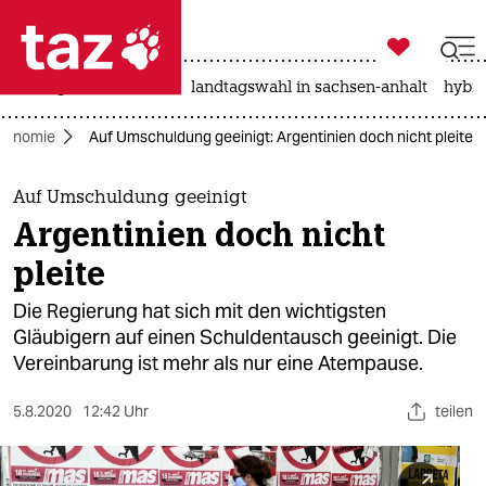

taz zahl ich
niedrigwasser
rente
landtagswahl in sachsen-anhalt
hybri

taz zahl ich
konomie
Auf Umschuldung geeinigt: Argentinien doch nicht pleite
taz zahl ich
themen
Auf Umschuldung geeinigt
Argentinien doch nicht
politik
pleite
öko
Die Regierung hat sich mit den wichtigsten
Gläubigern auf einen Schuldentausch geeinigt. Die
gesellschaft
Vereinbarung ist mehr als nur eine Atempause.
kultur
5.8.2020
12:42 Uhr
teilen
sport