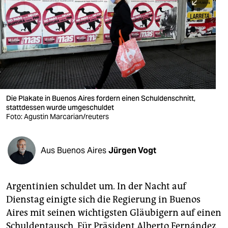
berlin
nord
wahrheit
verlag
verlag
Die Plakate in Buenos Aires fordern einen Schuldenschnitt,
stattdessen wurde umgeschuldet
veranstaltungen
Foto: Agustin Marcarian/reuters
shop
fragen & hilfe
Aus Buenos Aires
Jürgen Vogt
unterstützen
Argentinien schuldet um. In der Nacht auf
abo
Dienstag einigte sich die Regierung in Buenos
genossenschaft
Aires mit seinen wichtigsten Gläubigern auf einen
Schuldentausch. Für Präsident Alberto Fernández