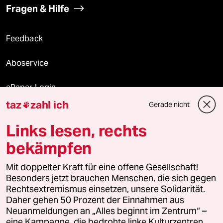
Fragen & Hilfe
Feedback
Aboservice
ePaper Login
taz
zahl ich
Gerade nicht

Downloads für Abonnierende
Links lesen, rechts
bekämpfen
© 2026 taz Verlags und Vertriebs GmbH
Alle Rechte vorbehalten. Bei rechtlichen Fragen oder für Genehmigungen
Mit doppelter Kraft für eine offene Gesellschaft!
wenden Sie sich bitte an
lizenzen@taz.de
Besonders jetzt brauchen Menschen, die sich gegen
Rechtsextremismus einsetzen, unsere Solidarität.
Daher gehen 50 Prozent der Einnahmen aus
Feedback
Redaktionsstatut
Kommune-Richtlinien
KI-
Neuanmeldungen an „Alles beginnt im Zentrum“ –
eine Kampagne, die bedrohte linke Kulturzentren