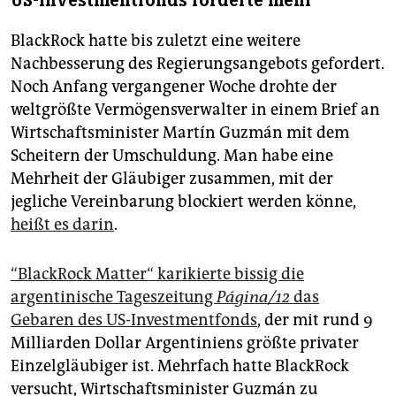
US-Investmentfonds forderte mehr
BlackRock hatte bis zuletzt eine weitere
Nachbesserung des Regierungsangebots gefordert.
Noch Anfang vergangener Woche drohte der
weltgrößte Vermögensverwalter in einem Brief an
Wirtschaftsminister Martín Guzmán mit dem
Scheitern der Umschuldung. Man habe eine
Mehrheit der Gläubiger zusammen, mit der
jegliche Vereinbarung blockiert werden könne,
heißt es darin
.
“BlackRock Matter“ karikierte bissig die
argentinische Tageszeitung
Página/12
das
Gebaren des US-Investmentfonds
, der mit rund 9
Milliarden Dollar Argentiniens größte privater
Einzelgläubiger ist. Mehrfach hatte BlackRock
versucht, Wirtschaftsminister Guzmán zu