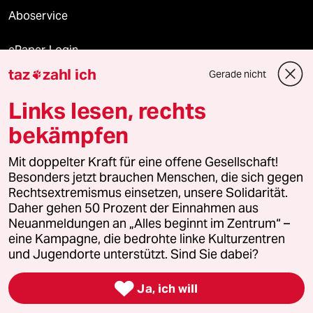
Aboservice
ePaper Login
taz
zahl ich
Gerade nicht

Downloads für Abonnierende
Links lesen, rechts
bekämpfen
© 2026 taz Verlags und Vertriebs GmbH
Alle Rechte vorbehalten. Bei rechtlichen Fragen oder für Genehmigungen
Mit doppelter Kraft für eine offene Gesellschaft!
wenden Sie sich bitte an
lizenzen@taz.de
Besonders jetzt brauchen Menschen, die sich gegen
Rechtsextremismus einsetzen, unsere Solidarität.
Daher gehen 50 Prozent der Einnahmen aus
Feedback
Redaktionsstatut
Kommune-Richtlinien
KI-
Neuanmeldungen an „Alles beginnt im Zentrum“ –
eine Kampagne, die bedrohte linke Kulturzentren
Leitlinie
Informant
Datenschutz
Impressum
AGB
und Jugendorte unterstützt. Sind Sie dabei?
Seitenwende
Einwilligungen widerrufen (Ads)

Ja, ich will