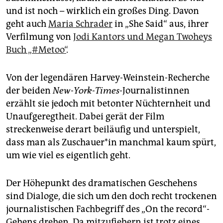
epaper login
und ist noch – wirklich ein großes Ding. Davon
geht auch
Maria Schrader
in „She Said“ aus, ihrer
Verfilmung von
Jodi Kantors und Megan Twoheys
Buch „#Metoo“
.
Von der legendären Harvey-Weinstein-Recherche
der beiden
New-York-Times
-Journalistinnen
erzählt sie jedoch mit betonter Nüchternheit und
Unaufgeregtheit. Dabei gerät der Film
streckenweise derart beiläufig und unterspielt,
dass man als Zu­schaue­r*in manchmal kaum spürt,
um wie viel es eigentlich geht.
Der Höhepunkt des dramatischen Geschehens
sind Dialoge, die sich um den doch recht trockenen
journalistischen Fachbegriff des „On the record“-
Gehens drehen. Da mitzufiebern ist trotz eines