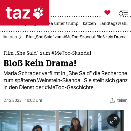

taz zahl ich
hitze
bergsteigen
usa unter trump
katzen
landtagswahl i

taz zahl ich
#metoo
Film „She Said“ zum #MeToo-Skandal: Bloß kein Drama!
taz zahl ich
themen
Film „She Said“ zum #MeToo-Skandal
Bloß kein Drama!
politik
Maria Schrader verfilmt in „She Said“ die Recherche
öko
zum späteren Weinstein-Skandal. Sie stellt sich ganz
in den Dienst der #MeToo-Geschichte.
gesellschaft
2.12.2022
19:02 Uhr
teilen
kultur
sport