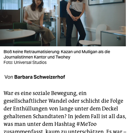
berlin
nord
wahrheit
verlag
Bloß keine Retraumatisierung: Kazan und Mulligan als die
verlag
Journalistinnen Kantor und Twohey
Foto: Universal Studios
veranstaltungen
shop
Von
Barbara Schweizerhof
fragen & hilfe
War es eine soziale Bewegung, ein
unterstützen
gesellschaftlicher Wandel oder schlicht die Folge
der Enthüllungen von lange unter dem Deckel
abo
gehaltenen Schandtaten? In jedem Fall ist all das,
genossenschaft
was man unter dem Hashtag #MeToo
zusammenfasst, kaum zu unterschätzen. Es war –