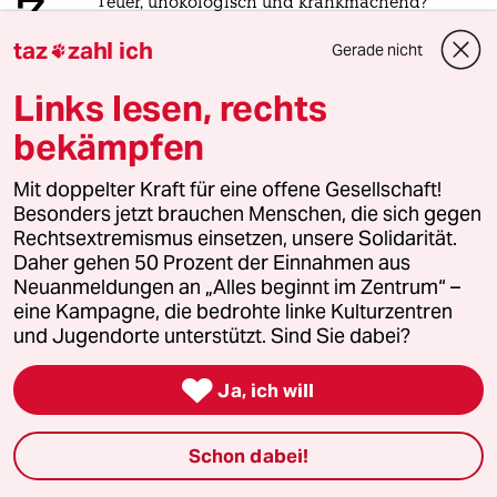
3
Teuer, unökologisch und krankmachend?
Sind Klimaanlagen böse?
taz
zahl ich
Gerade nicht

Links lesen, rechts
4
Extrem-Temperaturen
bekämpfen
Wo die Hitzeanpassung scheitert
Mit doppelter Kraft für eine offene Gesellschaft!
Besonders jetzt brauchen Menschen, die sich gegen
Rechtsextremismus einsetzen, unsere Solidarität.
5
Krise der Demokratie
Daher gehen 50 Prozent der Einnahmen aus
AfD-Wählen als Triebabfuhr
Neuanmeldungen an „Alles beginnt im Zentrum“ –
eine Kampagne, die bedrohte linke Kulturzentren
und Jugendorte unterstützt. Sind Sie dabei?
6
Linken-Politikerin von Angern zur Rente

Ja, ich will
„Dem Kanzler ist der Osten egal“
Schon dabei!