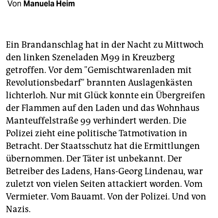
berlin
Von
Manuela Heim
nord
wahrheit
Ein Brandanschlag hat in der Nacht zu Mittwoch
den linken Szeneladen M99 in Kreuzberg
verlag
getroffen. Vor dem "Gemischtwarenladen mit
Revolutionsbedarf" brannten Auslagenkästen
verlag
lichterloh. Nur mit Glück konnte ein Übergreifen
veranstaltungen
der Flammen auf den Laden und das Wohnhaus
Manteuffelstraße 99 verhindert werden. Die
shop
Polizei zieht eine politische Tatmotivation in
fragen & hilfe
Betracht. Der Staatsschutz hat die Ermittlungen
übernommen. Der Täter ist unbekannt. Der
unterstützen
Betreiber des Ladens, Hans-Georg Lindenau, war
abo
zuletzt von vielen Seiten attackiert worden. Vom
Vermieter. Vom Bauamt. Von der Polizei. Und von
genossenschaft
Nazis.