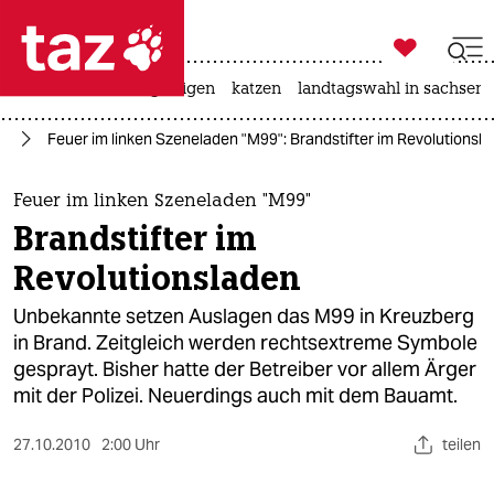

taz zahl ich
ceuta
hitze
bergsteigen
katzen
landtagswahl in sachsen-

taz zahl ich
in
Feuer im linken Szeneladen "M99": Brandstifter im Revolutionsl
taz zahl ich
themen
Feuer im linken Szeneladen "M99"
Brandstifter im
politik
Revolutionsladen
öko
Unbekannte setzen Auslagen das M99 in Kreuzberg
in Brand. Zeitgleich werden rechtsextreme Symbole
gesellschaft
gesprayt. Bisher hatte der Betreiber vor allem Ärger
mit der Polizei. Neuerdings auch mit dem Bauamt.
kultur
sport
27.10.2010
2:00 Uhr
teilen