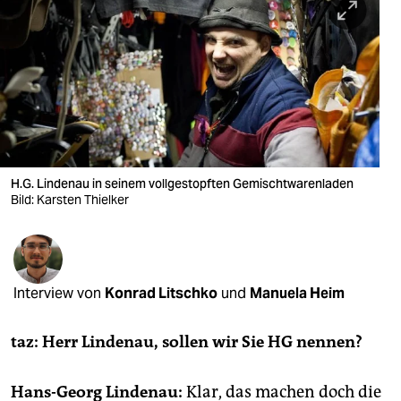
berlin
nord
wahrheit
verlag
verlag
H.G. Lindenau in seinem vollgestopften Gemischtwarenladen
veranstaltungen
Bild: Karsten Thielker
shop
fragen & hilfe
Interview von
Konrad Litschko
und
Manuela Heim
unterstützen
abo
taz: Herr Lindenau, sollen wir Sie HG nennen?
genossenschaft
Hans-Georg Lindenau:
Klar, das machen doch die