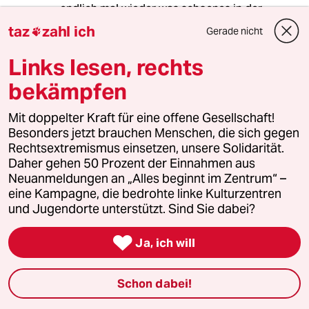
endlich mal wieder was schoenes in der
zeitung gelesen! danke fuer dieses herzwarme
taz
zahl ich
Gerade nicht

interview und deine offenheit!
im gegensatz der staatsschutz (den ja kaum
Links lesen, rechts
jemand im mainstream kennt): ist echt ein
bekämpfen
uebler und dunkler verein!
dir weiterhin viel kraft!!
Mit doppelter Kraft für eine offene Gesellschaft!
Besonders jetzt brauchen Menschen, die sich gegen
ich komme auch ganz bald
Rechtsextremismus einsetzen, unsere Solidarität.
wieder zum zeitungen kaufen!!!
Daher gehen 50 Prozent der Einnahmen aus
Neuanmeldungen an „Alles beginnt im Zentrum“ –
qbat
eine Kampagne, die bedrohte linke Kulturzentren
und Jugendorte unterstützt. Sind Sie dabei?

Ja, ich will
(A)
A
03.01.2011
,
15:35 Uhr
das nenne ich mal ne konsequente haltung
Schon dabei!
(politisch wie menschlich) - respekt! aber ver-