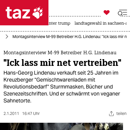

taz zahl ich
nahost-konflikt
usa unter trump
landtagswahl in sachsen-an

taz zahl ich
in
Montagsinterview M-99 Betreiber H.G. Lindenau: "Ick lass mir net
taz zahl ich
themen
Montagsinterview M-99 Betreiber H.G. Lindenau
"Ick lass mir net vertreiben"
politik
Hans-Georg Lindenau verkauft seit 25 Jahren im
öko
Kreuzberger "Gemischtwarenladen mit
Revolutionsbedarf" Sturmmasken, Bücher und
gesellschaft
Szenezeitschriften. Und er schwärmt von veganer
Sahnetorte.
kultur
2.1.2011
16:47 Uhr
teilen
sport