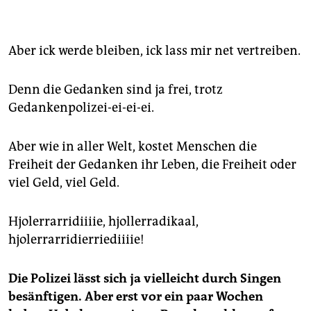
1985
gründet er einen Infoladen in Kreuzberg, der
bald unter "M99 - Gemischtwarenladen mit
Revolutionsbedarf" firmiert.
Aber ick werde bleiben, ick lass mir net vertreiben.
1989
verunglückt Lindenau lebensgefährlich in
Kreuzberg. Passanten müssen ihn vor der Emmaus-
Kirche wiederbeleben. Sechs Wochen liegt er im
Denn die Gedanken sind ja frei, trotz
Koma, wacht querschnittsgelähmt auf. Die genauen
Gedankenpolizei-ei-ei-ei.
Unfallumstände bleiben unklar. Ein Leben als
"Pflegefall" lehnt Lindenau ab - im Alltag unterstützen
Aber wie in aller Welt, kostet Menschen die
ihn Bekannte.
Freiheit der Gedanken ihr Leben, die Freiheit oder
In den 80ern
ist Lindenau in der Hausbesetzerszene
viel Geld, viel Geld.
aktiv und engagiert sich nach der politischen Wende
gegen Immobilienspekulanten in Kreuzberg. Aktuell
kämpft er gegen die gerade erfolgte Kündigung
Hjolerrarridiiiie, hjollerradikaal,
seines Ladens.
hjolerrarridierriediiiie!
Hans-Georg Lindenau
lebt vegan, raucht nicht und
trinkt keinen Alkohol.
Die Polizei lässt sich ja vielleicht durch Singen
besänftigen. Aber erst vor ein paar Wochen