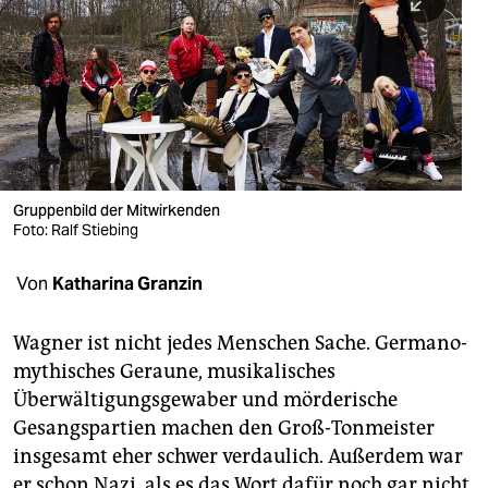
berlin
nord
wahrheit
verlag
verlag
Gruppenbild der Mitwirkenden
Foto: Ralf Stiebing
veranstaltungen
shop
Von
Katharina Granzin
fragen & hilfe
Wagner ist nicht jedes Menschen Sache. Germano-
unterstützen
mythisches Geraune, musikalisches
Überwältigungsgewaber und mörderische
abo
Gesangspartien machen den Groß-Tonmeister
genossenschaft
insgesamt eher schwer verdaulich. Außerdem war
er schon Nazi, als es das Wort dafür noch gar nicht