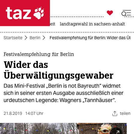

taz zahl ich
autowahn
hitze
arbeit
landtagswahl in sachsen-anhalt

taz zahl ich
Startseite
Berlin
Festivalempfehlung für Berlin: Wider das Ü
taz zahl ich
themen
Festivalempfehlung für Berlin
Wider das
politik
Überwältigungsgewaber
öko
Das Mini-Festival „Berlin is not Bayreuth“ widmet
sich in seiner ersten Ausgabe ausschließlich einer
gesellschaft
urdeutschen Legende: Wagners „Tannhäuser“.
kultur
21.8.2019
14:07 Uhr
teilen
sport