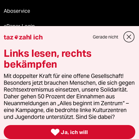
Aboservice
ePaper Login
taz
zahl ich
Gerade nicht

Downloads für Abonnierende
Links lesen, rechts
bekämpfen
© 2026 taz Verlags und Vertriebs GmbH
Alle Rechte vorbehalten. Bei rechtlichen Fragen oder für Genehmigungen
Mit doppelter Kraft für eine offene Gesellschaft!
wenden Sie sich bitte an
lizenzen@taz.de
Besonders jetzt brauchen Menschen, die sich gegen
Rechtsextremismus einsetzen, unsere Solidarität.
Daher gehen 50 Prozent der Einnahmen aus
Feedback
Redaktionsstatut
Kommune-Richtlinien
KI-
Neuanmeldungen an „Alles beginnt im Zentrum“ –
eine Kampagne, die bedrohte linke Kulturzentren
Leitlinie
Informant
Datenschutz
Impressum
AGB
und Jugendorte unterstützt. Sind Sie dabei?
Seitenwende
Einwilligungen widerrufen (Ads)

Ja, ich will