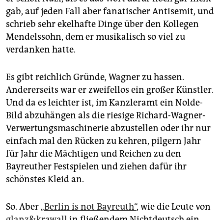
epaper login
gab, auf jeden Fall aber fanatischer Antisemit, und
schrieb sehr ekelhafte Dinge über den Kollegen
Mendelssohn, dem er musikalisch so viel zu
verdanken hatte.
Es gibt reichlich Gründe, Wagner zu hassen.
Andererseits war er zweifellos ein großer Künstler.
Und da es leichter ist, im Kanzleramt ein Nolde-
Bild abzuhängen als die riesige Richard-Wagner-
Verwertungsmaschinerie abzustellen oder ihr nur
einfach mal den Rücken zu kehren, pilgern Jahr
für Jahr die Mächtigen und Reichen zu den
Bayreuther Festspielen und ziehen dafür ihr
schönstes Kleid an.
So. Aber
„Berlin is not Bayreuth“
, wie die Leute von
glanz&krawall
in fließendem Nichtdeutsch ein