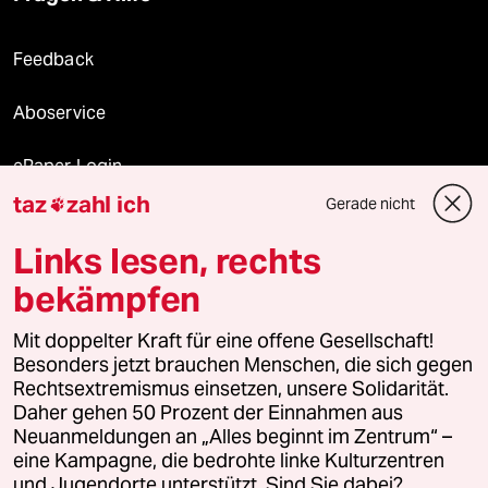
Feedback
Aboservice
ePaper Login
taz
zahl ich
Gerade nicht

Downloads für Abonnierende
Links lesen, rechts
bekämpfen
© 2026 taz Verlags und Vertriebs GmbH
Mit doppelter Kraft für eine offene Gesellschaft!
Alle Rechte vorbehalten. Bei rechtlichen Fragen oder für Genehmigungen
wenden Sie sich bitte an
lizenzen@taz.de
Besonders jetzt brauchen Menschen, die sich gegen
Rechtsextremismus einsetzen, unsere Solidarität.
Daher gehen 50 Prozent der Einnahmen aus
Feedback
Redaktionsstatut
Kommune-Richtlinien
KI-
Neuanmeldungen an „Alles beginnt im Zentrum“ –
eine Kampagne, die bedrohte linke Kulturzentren
Leitlinie
Informant
Datenschutz
Impressum
AGB
und Jugendorte unterstützt. Sind Sie dabei?