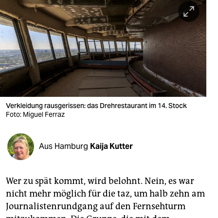
berlin
nord
wahrheit
verlag
verlag
veranstaltungen
Verkleidung rausgerissen: das Drehrestaurant im 14. Stock
Foto: Miguel Ferraz
shop
fragen & hilfe
Aus Hamburg
Kaija Kutter
unterstützen
Wer zu spät kommt, wird belohnt. Nein, es war
abo
nicht mehr möglich für die taz, um halb zehn am
genossenschaft
Journalistenrundgang auf den Fernsehturm