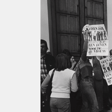
berlin
nord
wahrheit
verlag
verlag
veranstaltungen
shop
fragen & hilfe
unterstützen
abo
genossenschaft