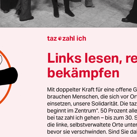
taz
zahl ich

dam
Tobias Müller
Links lesen, r
rn die Nacht zurück“– die Losung ist allgegenwärt
bekämpfen
landen in diesen Tagen die neue kulturelle Saiso
d Clubs, Kinos und Theatern begegnet man ihr. 
Mit doppelter Kraft für eine offene G
rstrahlten Dienstagnacht Hauswände und markan
brauchen Menschen, die sich vor O
in Orange, darunter der Amsterdamer Hauptbah
einsetzen, unsere Solidarität. Die ta
sbrücke in Rotterdam. Die Farbe steht nicht für 
beginnt im Zentrum“. 50 Prozent a
bei taz zahl ich gehen – bis zum 30
ische Königshaus Oranien-Nassau, sondern für 
die linke, selbstverwaltete Orte unte
-Kampagne: Unter dem Titel
<img class="rteClose
bevor sie verschwinden. Sind Sie da
e/icon_closedtag_mini.gif"