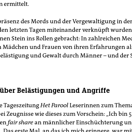
ermittelt.
räsenz des Mords und der Vergewaltigung in de
n den letzten Tagen miteinander verknüpft wurde
inen Stein ins Rollen gebracht: In zahlreichen Me
n Mädchen und Frauen von ihren Erfahrungen al
Belästigung und Gewalt durch Männer – und der 
 über Belästigungen und Angriffe
ie Tageszeitung
Het Parool
Leserinnen zum Thema 
i Zeugnisse wie dieses zum Vorschein: „Ich bin 
nen
fair share
an männlicher Einschüchterung u
 Das erste Mal, an das ich mich erinnere, war mit