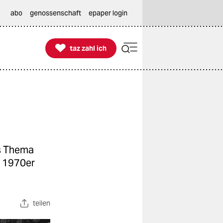
abo
genossenschaft
epaper login

taz zahl ich
taz zahl ich
as Thema
r 1970er
teilen