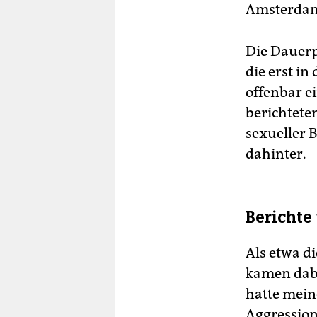
Amsterdam 
Die Dauerp
die erst i
offenbar e
berichtete
sexueller 
dahinter.
Berichte
Als etwa d
kamen dabe
hatte mei
Aggression.