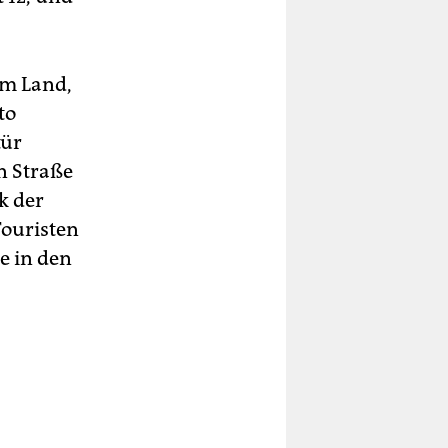
im Land,
to
tür
n Straße
k der
ouristen
ne in den