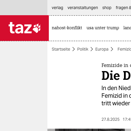
hautnavigation anspringen
hauptinhalt anspringen
footer anspringen
verlag
veranstaltungen
shop
fragen &
nahost-konflikt
usa unter trump
lan

taz zahl ich
taz zahl ich
Startseite
Politik
Europa
Femizi
themen
politik
Femizide in
Die D
öko
In den Nie
gesellschaft
Femizid in 
tritt wieder
kultur
sport
27.8.2025
17:4