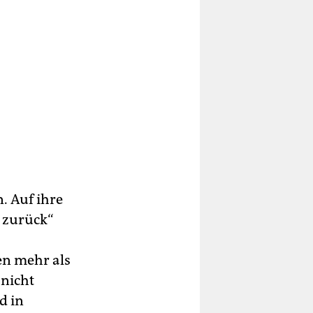
. Auf ihre
t zurück“
n mehr als
 nicht
d in