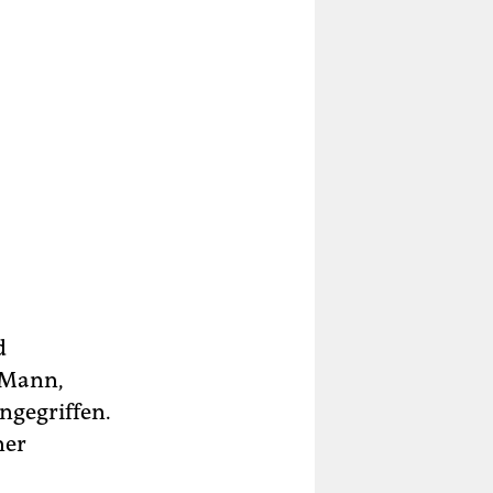
d
 Mann,
ngegriffen.
ner