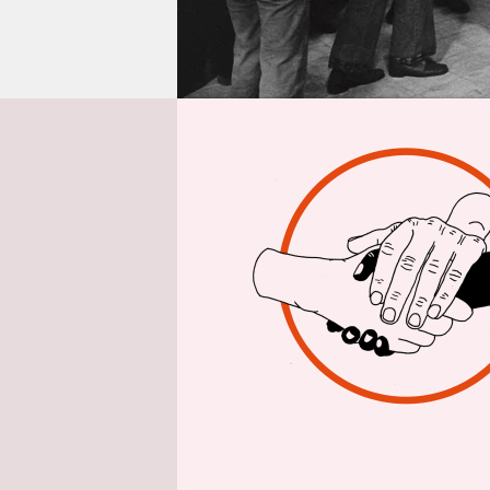
epaper login
Aus Amster
„Wir forde
den Nieder
In Bars un
Städten e
Bauwerke 
die Erasmu
niederländ
globale UN
src="/imag