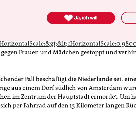
;cHorizontalScale:&gt;"><img class="rteClosedtag"

e/icon_closedtag_mini.gif"
Ja, ich will
t;cHorizontalScale:0.980000&gt;">Orange the wor
Closedtag" src="/image/icon_closedtag_mini.gif"
;cHorizontalScale:&gt;&lt;cHorizontalScale:0.980
t gegen Frauen und Mädchen gestoppt und verhi
chender Fall beschäftigt die Niederlande seit ein
hrige aus einem Dorf südlich von Amsterdam wur
en im Zentrum der Hauptstadt ermordet. Um ha
 sich per Fahrrad auf den 15 Kilometer langen Rü