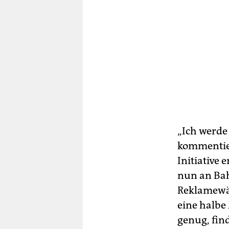
„Ich werde
kommentier
Initiative 
nun an Bah
Reklamewä
eine halbe
genug, fin