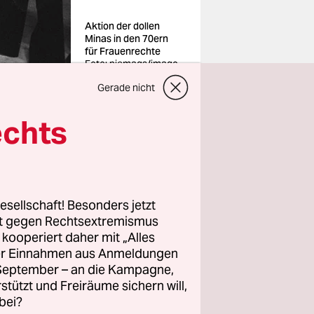
Aktion der dollen
Minas in den 70ern
für Frauenrechte
Foto: piemags/imago
Gerade nicht
echts
ig, wenn in
n beginnt.
In mehreren
esellschaft! Besonders jetzt
te
rt gegen Rechtsextremismus
nhof oder
z kooperiert daher mit „Alles
das
ller Einnahmen aus Anmeldungen
. September – an die Kampagne,
eine
rstützt und Freiräume sichern will,
dtag"
bei?