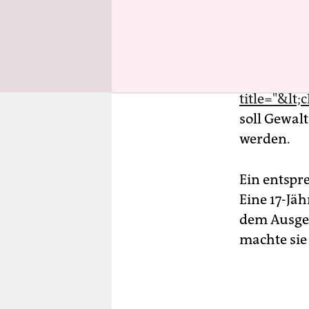
title="&lt
src="/imag
title="&l
class="rte
title="&lt
soll Gewal
werden.
Ein entspre
Eine 17-Jä
dem Ausgeh
machte sie