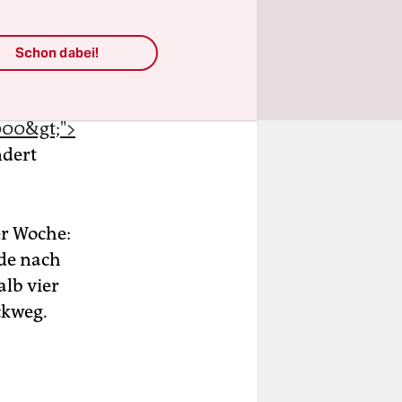
Schon dabei!
ld<img
000&gt;">
ndert
er Woche:
de nach
lb vier
ckweg.