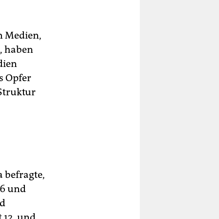
n Medien,
n, haben
dien
s Opfer
Struktur
befragte,
56 und
nd
 12, und