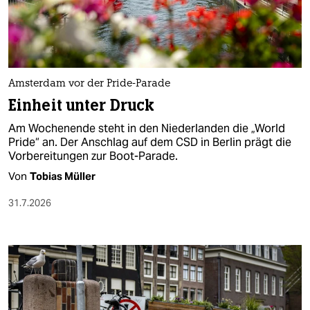
berlin
nord
wahrheit
Amsterdam vor der Pride-Parade
verlag
Einheit unter Druck
verlag
Am Wochenende steht in den Niederlanden die „World
Pride“ an. Der Anschlag auf dem CSD in Berlin prägt die
veranstaltungen
Vorbereitungen zur Boot-Parade.
shop
Von
Tobias Müller
fragen & hilfe
31.7.2026
unterstützen
abo
genossenschaft