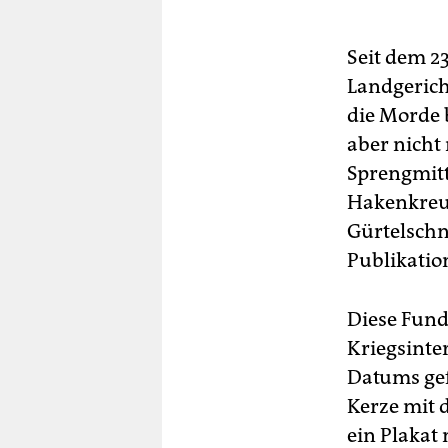
Seit dem 23
Landgerich
die Morde 
aber nicht
Sprengmitt
Hakenkreuz
Gürtelschn
Publikatio
Diese Fund
Kriegsinte
Datums gef
Kerze mit
ein Plakat