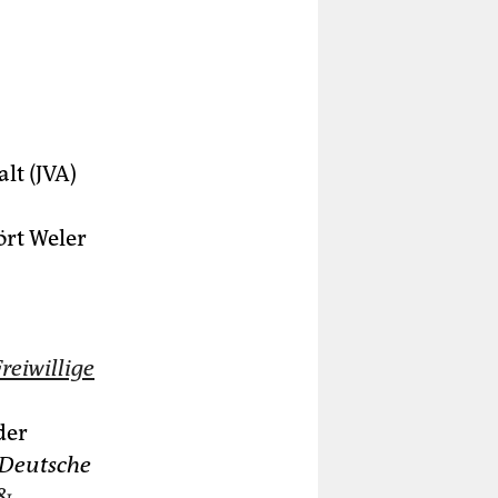
lt (JVA)
ört Weler
reiwillige
der
Deutsche
 &