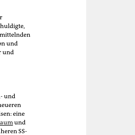
r
huldigte,
rmittelnden
ion und
r und
n- und
 neueren
sen: eine
eraum
und
üheren SS-