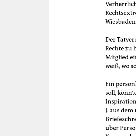
Verherrlich
Rechtsext
Wiesbaden
Der Tatver
Rechte zu h
Mitglied e
weiß, wo s
Ein persön
soll, könnt
Inspiration
J. aus dem
Briefeschre
über Perso