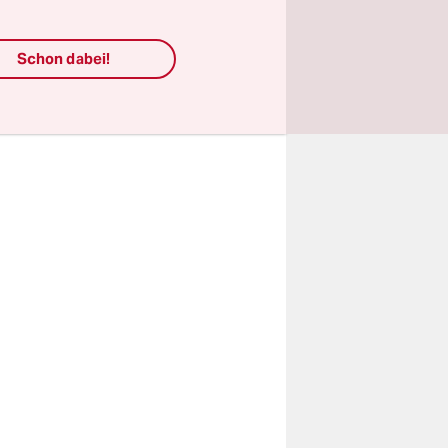
ne
iggert sein
Schon dabei!