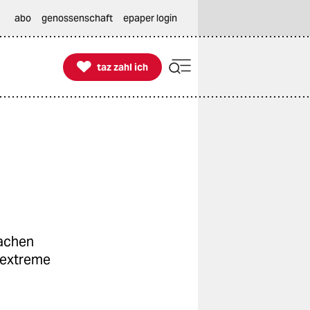
abo
genossenschaft
epaper login

taz zahl ich
taz zahl ich
fachen
sextreme