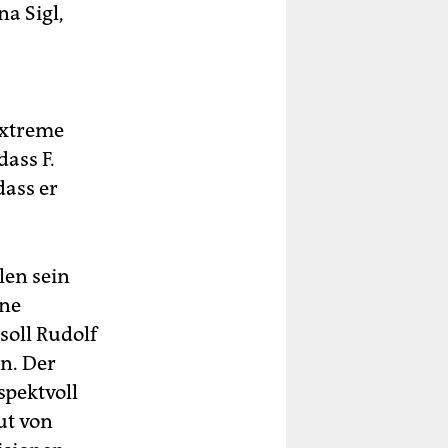
na Sigl,
extreme
dass F.
dass er
len sein
ine
soll Rudolf
n. Der
spektvoll
ut von