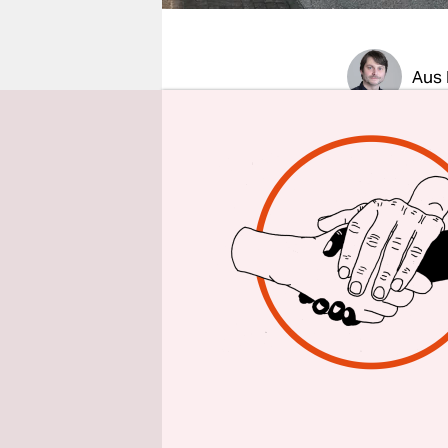
epaper login
Aus
Je 25 Kuge
Eckernförd
Maschinenp
Doppelhau
ihm getren
eigener Au
wollen.
Nach der T
schoss ihm