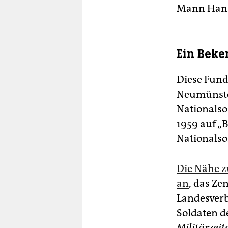
Mann Hans
Ein Beke
Diese Funde
Neumünster
Nationalso
1959 auf „B
Nationalso
Die Nähe z
an
, das Z
Landesverb
Soldaten d
Militärzeit