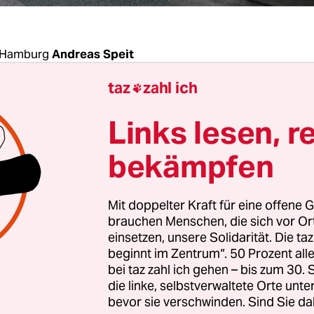
 Hamburg
Andreas Speit
taz
zahl ich

ln feuerte der Zahnarzt aus Westensee im Kreis R
Links lesen, r
e am 19. März vergangenen Jahres aus einer
istole auf seine Opfer. Am Hauseingang der
bekämpfen
shälfte in Dänischenhagen
erschoss Hartmut F. 
nt lebende Ehefrau Hanna F. sowie ihren Bekann
Mit doppelter Kraft für eine offene G
ssage habe er eine Klärung mit seiner Ehefrau er
brauchen Menschen, die sich vor O
einsetzen, unsere Solidarität. Die ta
beginnt im Zentrum“. 50 Prozent a
bei taz zahl ich gehen – bis zum 30
at fuhr der 48-Jährige nach Kiel zu einem Bekan
die linke, selbstverwaltete Orte unte
 mehrfach in den Kopf, da er ihm die Schuld am 
bevor sie verschwinden. Sind Sie da