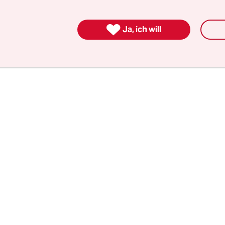
e Kieler Staatsanwaltschaft wirft F. dreifachen
chen Mord aus niedrigen Beweggründen vor. Ei

at, die auch durch ein politisches Interesse getr
Ja, ich will