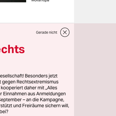
Molter/dpa
Gerade nicht
endsburg-
echts
seine von
ten
. Nach
esellschaft! Besonders jetzt
reichen
rt gegen Rechtsextremismus
z kooperiert daher mit „Alles
ller Einnahmen aus Anmeldungen
. September – an die Kampagne,
nten und
rstützt und Freiräume sichern will,
Ende seiner
bei?