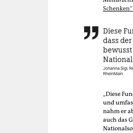
Schenken“ 
Diese Fu

dass der
bewusst
National
Johanna Sigl, 
RheinMain
„Diese Fun
und umfass
nahm er ab
auch das G
Nationalso