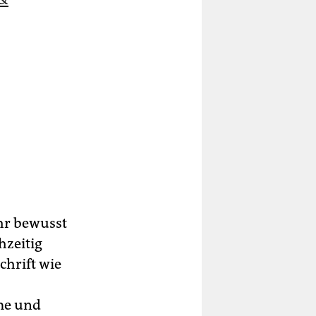
ehr bewusst
hzeitig
chrift wie
me und