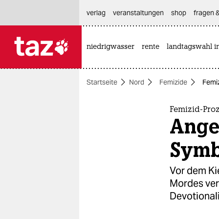
hautnavigation anspringen
hauptinhalt anspringen
footer anspringen
verlag
veranstaltungen
shop
fragen &
niedrigwasser
rente
landtagswahl i

taz zahl ich
taz zahl ich
Startseite
Nord
Femizide
Femiz
themen
politik
Femizid-Proz
Ange
öko
Symb
gesellschaft
Vor dem Ki
kultur
Mordes ver
Devotional
sport