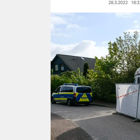
berlin
28.3.2022
18:3
nord
wahrheit
verlag
verlag
veranstaltungen
shop
fragen & hilfe
unterstützen
abo
genossenschaft