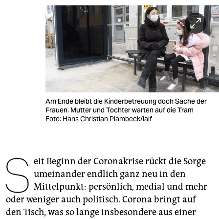
berlin
nord
wahrheit
verlag
verlag
Am Ende bleibt die Kinderbetreuung doch Sache der
veranstaltungen
Frauen. Mutter und Tochter warten auf die Tram
Foto: Hans Christian Plambeck/laif
shop
fragen & hilfe
S
eit Beginn der Coronakrise rückt die Sorge
unterstützen
umeinander endlich ganz neu in den
abo
Mittelpunkt: persönlich, medial und mehr
oder weniger auch politisch. Corona bringt auf
genossenschaft
den Tisch, was so lange insbesondere aus einer