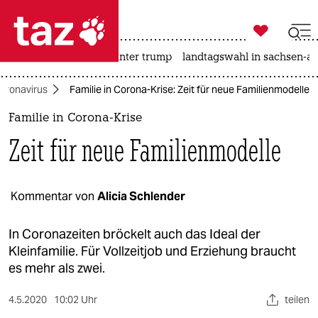

taz zahl ich
nahost-konflikt
usa unter trump
landtagswahl in sachsen-an

taz zahl ich
oronavirus
Familie in Corona-Krise: Zeit für neue Familienmodelle
taz zahl ich
Familie in Corona-Krise
themen
Zeit für neue Familienmodelle
politik
öko
Kommentar von
Alicia Schlender
gesellschaft
In Coronazeiten bröckelt auch das Ideal der
Kleinfamilie. Für Vollzeitjob und Erziehung braucht
kultur
es mehr als zwei.
sport
4.5.2020
10:02 Uhr
teilen