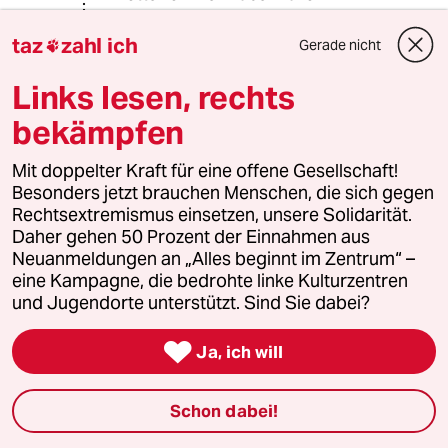
Bitte Mr. Mailtütenfrisch:
taz
zahl ich
Gerade nicht

“ Moinmoin
Links lesen, rechts
bekämpfen
"Der Bräutigam bekam eine ganze
Mit doppelter Kraft für eine offene Gesellschaft!
Menge neuer Kumpels, denen er
Besonders jetzt brauchen Menschen, die sich gegen
dämliche Witze erzählen konnte."
Rechtsextremismus einsetzen, unsere Solidarität.
Daher gehen 50 Prozent der Einnahmen aus
Und Kneipen als Ersatz gibt`s ja auch
Neuanmeldungen an „Alles beginnt im Zentrum“ –
kaum noch... Zechensterben war
eine Kampagne, die bedrohte linke Kulturzentren
Kneipensterben. Glückauf! Aber inne
und Jugendorte unterstützt. Sind Sie dabei?
Kneipe dürfen wir ja zur Zeit auch
nicht. Coronakrise bringt die letzten

Kneipen in Not.“
Ja, ich will
kurz - Wahrheit ist machbar - Herr
Nachbar.
Schon dabei!
(ps 60 %?! - na da bin ich aber als
alter Kantleser glatt gebauchhegelt.