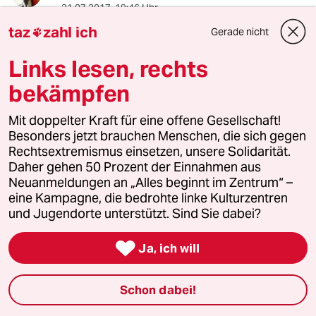
21.07.2017
,
19:46 Uhr
Nunja - Die Grünen waren mal -
taz
zahl ich
Gerade nicht

Eine wählbare Partei!
Links lesen, rechts
Verdammt lang her - wa! &
bekämpfen
Allein in BW - hat das
Schwatz-Grüne Dreigestirn -
Mit doppelter Kraft für eine offene Gesellschaft!
Kretsche Kuhn Palmer -
Besonders jetzt brauchen Menschen, die sich gegen
Die letzten Krümel vom Tisch gewischt!
Rechtsextremismus einsetzen, unsere Solidarität.
Wer bitte - Braucht grünlackierte
Daher gehen 50 Prozent der Einnahmen aus
Fremdenfeindliche Asis&Auto-Buddies?
Neuanmeldungen an „Alles beginnt im Zentrum“ –
Ha noi. Niemand braucht - zum Rest -
eine Kampagne, die bedrohte linke Kulturzentren
'nen Betbruder 'nen Gefühls-Fritze &
und Jugendorte unterstützt. Sind Sie dabei?
'nen bräunlichen Spätpubertierer!
kurz - Na Mahlzeit!

Ja, ich will
Schon dabei!
Nikolai Nikitin
21.07.2017
,
22:48 Uhr