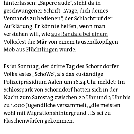
epaper login
hinterlassen: „Sapere aude“, steht da in
geschwungener Schrift. „Wage, dich deines
Verstands zu bedienen“, der Schlachtruf der
Aufklärung. Er könnte helfen, wenn man
verstehen will, wie
aus Randale bei einem
Volksfest
die Mär von einem tausendköpfigen
Mob aus Flüchtlingen wurde.
Es ist Sonntag, der dritte Tag des Schorndorfer
Volksfestes „SchoWo“, als das zuständige
Polizeipräsidium Aalen um 16.24 Uhr meldet: Im
Schlosspark von Schorndorf hätten sich in der
Nacht zum Samstag zwischen 20 Uhr und 3 Uhr bis
zu 1.000 Jugendliche versammelt, „die meisten
wohl mit Migra­tions­hintergrund“. Es sei zu
Flaschenwürfen gekommen.