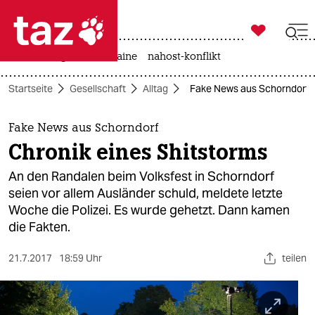

taz zahl ich
hitze
krieg in der ukraine
nahost-konflikt

taz zahl ich
Startseite
Gesellschaft
Alltag
Fake News aus Schorndorf: 
taz zahl ich
themen
Fake News aus Schorndorf
Chronik eines Shitstorms
politik
An den Randalen beim Volksfest in Schorndorf
öko
seien vor allem Ausländer schuld, meldete letzte
Woche die Polizei. Es wurde gehetzt. Dann kamen
gesellschaft
die Fakten.
kultur
21.7.2017
18:59 Uhr
teilen
sport