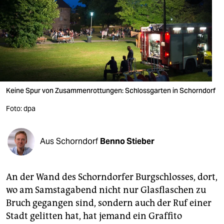
berlin
nord
wahrheit
verlag
verlag
Keine Spur von Zusammenrottungen: Schlossgarten in Schorndorf
veranstaltungen
Foto: dpa
shop
Aus Schorndorf
Benno Stieber
fragen & hilfe
unterstützen
An der Wand des Schorndorfer Burgschlosses, dort,
abo
wo am Samstagabend nicht nur Glasflaschen zu
Bruch gegangen sind, sondern auch der Ruf einer
genossenschaft
Stadt gelitten hat, hat jemand ein Graffito