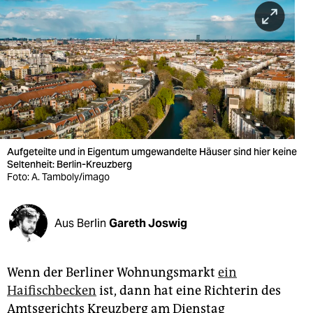
berlin
nord
wahrheit
verlag
verlag
veranstaltungen
Aufgeteilte und in Eigentum umgewandelte Häuser sind hier keine
Seltenheit: Berlin-Kreuzberg
shop
Foto: A. Tamboly/imago
fragen & hilfe
Aus Berlin
Gareth Joswig
unterstützen
abo
Wenn der Berliner Wohnungsmarkt
ein
genossenschaft
Haifischbecken
ist, dann hat eine Richterin des
Amtsgerichts Kreuzberg am Dienstag