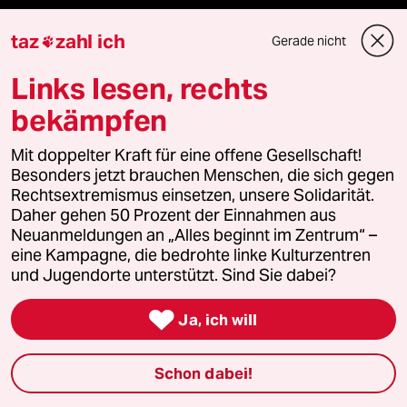
Feedback
taz
zahl ich
Gerade nicht

Aboservice
Links lesen, rechts
bekämpfen
ePaper Login
Mit doppelter Kraft für eine offene Gesellschaft!
Downloads für Abonnierende
Besonders jetzt brauchen Menschen, die sich gegen
Rechtsextremismus einsetzen, unsere Solidarität.
Daher gehen 50 Prozent der Einnahmen aus
Neuanmeldungen an „Alles beginnt im Zentrum“ –
© 2026 taz Verlags und Vertriebs GmbH
eine Kampagne, die bedrohte linke Kulturzentren
Alle Rechte vorbehalten. Bei rechtlichen Fragen oder für Genehmigungen
und Jugendorte unterstützt. Sind Sie dabei?
wenden Sie sich bitte an
lizenzen@taz.de

Ja, ich will
Feedback
Redaktionsstatut
Kommune-Richtlinien
KI-
Schon dabei!
Leitlinie
Informant
Datenschutz
Impressum
AGB