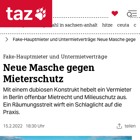

taz zahl ich
iran-krieg
landtagswahl in sachsen-anhalt
hitze
ceuta
ch

taz zahl ich
in
Fake-Hauptmieter und Untermietverträge: Neue Masche gegen 
taz zahl ich
themen
Fake-Hauptmieter und Untermietverträge
Neue Masche gegen
politik
Mieterschutz
öko
Mit einem dubiosen Konstrukt hebelt ein Vermieter
in Berlin offenbar Mietrecht und Milieuschutz aus.
gesellschaft
Ein Räumungsstreit wirft ein Schlaglicht auf die
Praxis.
kultur
sport
15.2.2022
18:30 Uhr
teilen