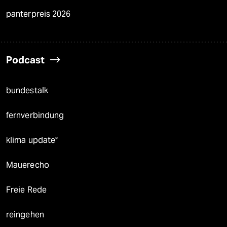
panterpreis 2026
Podcast
bundestalk
fernverbindung
klima update°
Mauerecho
Freie Rede
reingehen