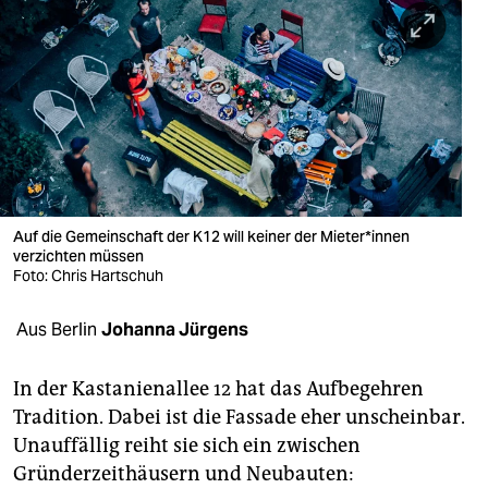
berlin
nord
wahrheit
verlag
verlag
veranstaltungen
Auf die Gemeinschaft der K12 will keiner der Mie­te­r*in­nen
verzichten müssen
Foto: Chris Hartschuh
shop
fragen & hilfe
Aus Berlin
Johanna Jürgens
unterstützen
In der Kastanienallee 12 hat das Aufbegehren
abo
Tradition. Dabei ist die Fassade eher unscheinbar.
Unauffällig reiht sie sich ein zwischen
genossenschaft
Gründerzeithäusern und Neubauten: