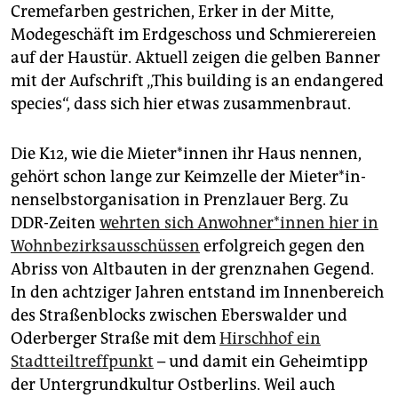
epaper login
Cremefarben gestrichen, Erker in der Mitte,
Modegeschäft im Erdgeschoss und Schmierereien
auf der Haustür. Aktuell zeigen die gelben Banner
mit der Aufschrift „This building is an endangered
species“, dass sich hier etwas zusammenbraut.
Die K12, wie die Mie­te­r*in­nen ihr Haus nennen,
gehört schon lange zur Keimzelle der Mie­te­r*in­
nen­selbst­or­ga­ni­sa­ti­on in Prenzlauer Berg. Zu
DDR-Zeiten
wehrten sich An­woh­ne­r*in­nen hier in
Wohnbezirksausschüssen
erfolgreich gegen den
Abriss von Altbauten in der grenznahen Gegend.
In den achtziger Jahren entstand im Innenbereich
des Straßenblocks zwischen Eberswalder und
Oderberger Straße mit dem
Hirschhof ein
Stadtteiltreffpunkt
– und damit ein Geheimtipp
der Untergrundkultur Ostberlins. Weil auch