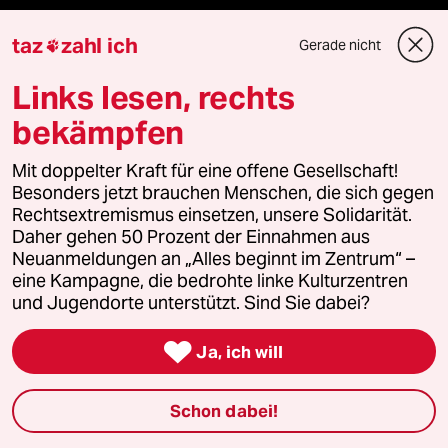
Stellen
taz
zahl ich
Gerade nicht

Presse
Links lesen, rechts
bekämpfen
Unterstützen
Mit doppelter Kraft für eine offene Gesellschaft!
Besonders jetzt brauchen Menschen, die sich gegen
Rechtsextremismus einsetzen, unsere Solidarität.
abo
Daher gehen 50 Prozent der Einnahmen aus
Neuanmeldungen an „Alles beginnt im Zentrum“ –
genossenschaft
eine Kampagne, die bedrohte linke Kulturzentren
und Jugendorte unterstützt. Sind Sie dabei?
taz zahl ich

Ja, ich will
recherchefonds ausland
Schon dabei!
panterstiftung