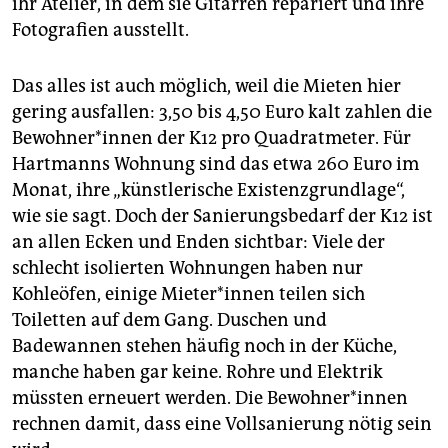
ihr Atelier, in dem sie Gitarren repariert und ihre
Fotografien ausstellt.
Das alles ist auch möglich, weil die Mieten hier
gering ausfallen: 3,50 bis 4,50 Euro kalt zahlen die
Be­woh­ne­r*in­nen der K12 pro Quadratmeter. Für
Hartmanns Wohnung sind das etwa 260 Euro im
Monat, ihre „künstlerische Existenzgrundlage“,
wie sie sagt. Doch der Sanierungsbedarf der K12 ist
an allen Ecken und Enden sichtbar: Viele der
schlecht isolierten Wohnungen haben nur
Kohleöfen, einige Mie­te­r*in­nen teilen sich
Toiletten auf dem Gang. Duschen und
Badewannen stehen häufig noch in der Küche,
manche haben gar keine. Rohre und Elektrik
müssten erneuert werden. Die Be­woh­ne­r*in­nen
rechnen damit, dass eine Vollsanierung nötig sein