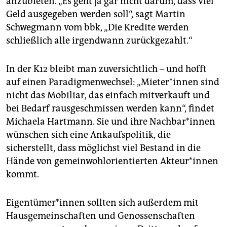
anzubieten. „Es geht ja gar nicht darum, dass viel
Geld ausgegeben werden soll“, sagt Martin
Schwegmann vom bbk, „Die Kredite werden
schließlich alle irgendwann zurückgezahlt.“
In der K12 bleibt man zuversichtlich – und hofft
auf einen Paradigmenwechsel: „Mieter*innen sind
nicht das Mobiliar, das einfach mitverkauft und
bei Bedarf rausgeschmissen werden kann“, findet
Michaela Hartmann. Sie und ihre Nach­ba­r*in­nen
wünschen sich eine Ankaufspolitik, die
sicherstellt, dass möglichst viel Bestand in die
Hände von gemeinwohlorientierten Ak­teu­r*in­nen
kommt.
Ei­gen­tü­me­r*in­nen sollten sich außerdem mit
Hausgemeinschaften und Genossenschaften