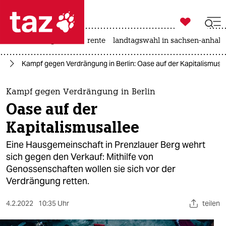

taz zahl ich
hitze
niedrigwasser
rente
landtagswahl in sachsen-anhalt

taz zahl ich
lin
Kampf gegen Verdrängung in Berlin: Oase auf der Kapitalismusa
taz zahl ich
themen
Kampf gegen Verdrängung in Berlin
Oase auf der
politik
Kapitalismusallee
öko
Eine Hausgemeinschaft in Prenzlauer Berg wehrt
sich gegen den Verkauf: Mithilfe von
gesellschaft
Genossenschaften wollen sie sich vor der
Verdrängung retten.
kultur
sport
4.2.2022
10:35 Uhr
teilen