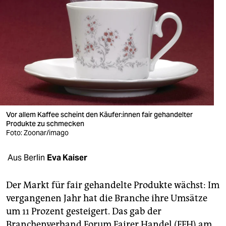
berlin
nord
wahrheit
verlag
verlag
veranstaltungen
Vor allem Kaffee scheint den Käu­fe­r:in­nen fair gehandelter
Produkte zu schmecken
shop
Foto: Zoonar/imago
fragen & hilfe
Aus Berlin
Eva Kaiser
unterstützen
Der Markt für fair gehandelte Produkte wächst: Im
abo
vergangenen Jahr hat die Branche ihre Umsätze
genossenschaft
um 11 Prozent gesteigert. Das gab der
Branchenverband Forum Fairer Handel (FFH) am