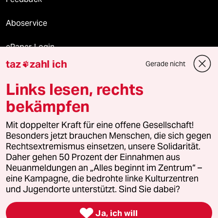
Aboservice
ePaper Login
taz
zahl ich
Gerade nicht

Downloads für Abonnierende
Links lesen, rechts
bekämpfen
© 2026 taz Verlags und Vertriebs GmbH
Mit doppelter Kraft für eine offene Gesellschaft!
Alle Rechte vorbehalten. Bei rechtlichen Fragen oder für Genehmigungen
wenden Sie sich bitte an
lizenzen@taz.de
Besonders jetzt brauchen Menschen, die sich gegen
Rechtsextremismus einsetzen, unsere Solidarität.
Daher gehen 50 Prozent der Einnahmen aus
Feedback
Redaktionsstatut
Kommune-Richtlinien
KI-
Neuanmeldungen an „Alles beginnt im Zentrum“ –
eine Kampagne, die bedrohte linke Kulturzentren
Leitlinie
Informant
Datenschutz
Impressum
AGB
und Jugendorte unterstützt. Sind Sie dabei?
Seitenwende
Einwilligungen widerrufen (Ads)

Ja, ich will