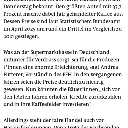
epaper login
Donnerstag bekannt. Den größten Anteil mit 37,7
Prozent machte dabei fair gehandelter Kaffee aus.
Dessen Preise sind laut Statistischem Bundesamt
im April 2025 um rund ein Drittel im Vergleich zu
2021 gestiegen.
Was an der Supermarktkasse in Deutschland
mitunter für Verdruss sorgt, sei für die Pro­du­zen­
t*in­nen eine enorme Erleichterung, sagt Andrea
Fütterer, Vorständin des FFH. In den vergangenen
Jahren seien die Preise deutlich zu niedrig
gewesen. Nun könnten die Bäue­r*in­nen „sich von
den letzten Jahren erholen, Kredite zurückzahlen
und in ihre Kaffeefelder investieren“.
Allerdings steht der faire Handel auch vor
Herausforderungen. Denn trotz des wachsenden