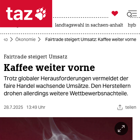

taz zahl ich
niedrigwasser
rente
landtagswahl in sachsen-anhalt
hybri

taz zahl ich
Öko
Ökonomie
Fairtrade steigert Umsatz: Kaffee weiter vorne
taz zahl ich
themen
Fairtrade steigert Umsatz
Kaffee weiter vorne
politik
Trotz globaler Herausforderungen vermeldet der
öko
faire Handel wachsende Umsätze. Den Herstellern
drohen allerdings weitere Wettbewerbsnachteile.
gesellschaft
28.7.2025
13:49 Uhr
teilen
kultur
sport