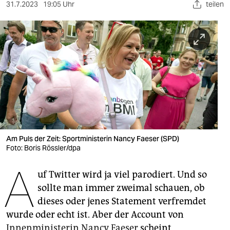
berlin
31.7.2023
19:05 Uhr
teilen
nord
wahrheit
verlag
verlag
veranstaltungen
shop
Am Puls der Zeit: Sportministerin Nancy Faeser (SPD)
Foto: Boris Rössler/dpa
fragen & hilfe
A
unterstützen
uf Twitter wird ja viel parodiert. Und so
sollte man immer zweimal schauen, ob
abo
dieses oder jenes Statement verfremdet
genossenschaft
wurde oder echt ist. Aber der Account von
Innenministerin Nancy Faeser
scheint