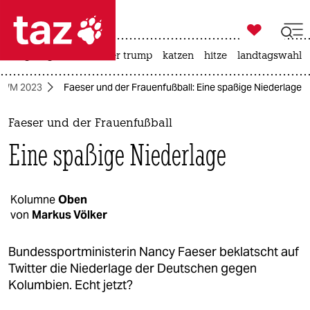

taz zahl ich
bergsteigen
usa unter trump
katzen
hitze
landtagswahl i

taz zahl ich
l-WM 2023
Faeser und der Frauenfußball: Eine spaßige Niederlage
taz zahl ich
themen
Faeser und der Frauenfußball
Eine spaßige Niederlage
politik
öko
Kolumne
Oben
von
Markus Völker
gesellschaft
kultur
Bundessportministerin Nancy Faeser beklatscht auf
Twitter die Niederlage der Deutschen gegen
sport
Kolumbien. Echt jetzt?