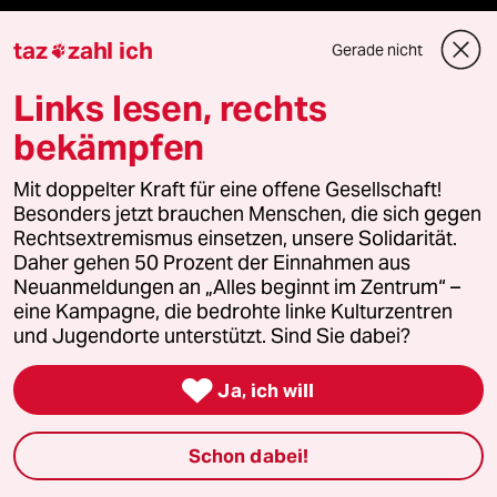
taz
zahl ich
Gerade nicht

Unterstützen
Links lesen, rechts
abo
bekämpfen
Mit doppelter Kraft für eine offene Gesellschaft!
genossenschaft
Besonders jetzt brauchen Menschen, die sich gegen
Rechtsextremismus einsetzen, unsere Solidarität.
taz zahl ich
Daher gehen 50 Prozent der Einnahmen aus
Neuanmeldungen an „Alles beginnt im Zentrum“ –
recherchefonds ausland
eine Kampagne, die bedrohte linke Kulturzentren
und Jugendorte unterstützt. Sind Sie dabei?
panterstiftung

Ja, ich will
panterpreis 2026
Schon dabei!